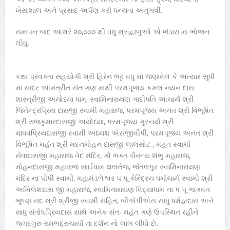
ખેસ,શાલ અને પ્રસાદ અર્પણ કરી ધન્યતા અનુભવી.
સમાપન બાદ આશરે ૨૦,૦૦૦ થી વધુ શ્રદ્ધાળુઓ એ ભંડારા મા ભોજન
લીધુ.
કથા પ્રવક્તા સહયોગી શ્રી હિરેન ભટ્ટ વધુ માં જણાવેલ કે અત્યાર સુધી
માં સાદર આમંત્રીત સંત ગણ માથી પરમપૂજ્ય કમલ નયન દાસ
શાસ્ત્રીજી અયોધ્યા ધામ, સ્વામિનારાયણ ગાદીપતિ આચાર્ય શ્રી
જિતેન્દ્રપ્રિય દાસજી સ્વામી મહારાજ, પરમપૂજ્ય અનંત શ્રી વિભૂષિત
શ્રી રાજકુમારદાસજી અયોધ્યા, પરમપૂજ્ય ગુરુવર્ય શ્રી
માધવપ્રિયદાસજી સ્વામી અધ્યક્ષ એસજીવીપી, પરમપૂજ્ય અનંત શ્રી
વિભૂષિત મહંત શ્રી મદનમોહન દાસજી લાલસોટ , મહંત સ્વામી
સેવાદાસજી મહારાજ વેદ મંદિર, ગૌ ભક્ત ચૈતન્ય શંભુ મહારાજ,
મોહનદાસજી મહારાજ સાઈધામ થલતેજ, જેતલપુર સ્વામિનારાયણ
મંદિર ના પીપી સ્વામી, મહામંડળેશ્વર પ પૂ કેન્દ્રિય ધર્માચાર્ય સ્વામી શ્રી
અખિલેશદાસ જી મહારાજ, સ્વામિનારાયણ વિદ્યાધામ ના પ પૂ ભાગવત
ભૂષણ સદ શ્રી શ્રીજી સ્વામી સહિત, બીએપીએસ સાધુ ધર્મજ્ઞદાસ અને
સાધુ સંતોષપ્રિયદાસ સાથે અનેક સંત- મહંત ગણે ઉપસ્થિત રહીને
જગદગુરુ રામભદ્રાચાર્યા ના દર્શન નો લાભ લીધો છે.