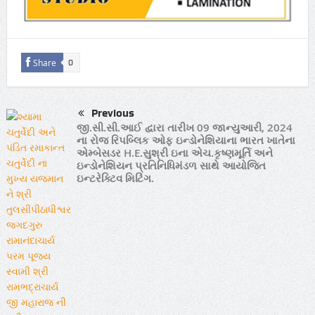
Share
0
Previous
જી.સી.સી.આઈ દ્વારા તારીખ 09 જાન્યુઆરી, 2024
ના રોજ રિપબ્લિક ઓફ ઇન્ડોનેશિયાના ભારત ખાતેના
એમ્બેસડર H.E.સુશ્રી ઇના એચ.કૃષ્ણમૂર્તિ અને
ઇન્ડોનેશિયન પ્રતિનિધિમંડળ સાથે આયોજિત
ઇન્ટરેક્ટિવ મિટિંગ.