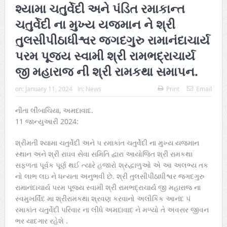
શ્યામા ચતુર્વેદી અને પંડિત રમાકાન્ત
ચતુર્વેદી ના મુખ્ય યજમાન ને શ્રી
તુલસીપીઠાધીશ્વર જગદગુરુ રામાનંદાચાર્ય
પરમ પૂજ્ય સ્વામી શ્રી રામભદ્રાચાર્ય
જી મહારાજ ની શ્રી રામકથા સમાપન.
on:
January 11, 2024
In:
News
Print
Email
નીતા લીંબાચિયા, અમદાવાદ.
11 જાન્યુઆરી 2024:
શ્રીમતી શ્યામા ચતુર્વેદી અને પ રમાકાંત ચતુર્વેદી ના મુખ્ય યજમાન
સ્થાન અને શ્રી રાઘવ સેવા સમિતિ દ્વારા આયોજિત શ્રી રામકથા
સફળતા પૂર્વક પૂર્ણ થઈ ત્યારે હજારો શ્રદ્ધાળુઓ એ આ અલભ્ય તક
નો લાભ લઇ ને ધન્યતા અનુભવી છે. શ્રી તુલસીપીઠાધીશ્વર જગદગુરુ
રામાનંદાચાર્ય પરમ પૂજ્ય સ્વામી શ્રી રામભદ્રાચાર્ય જી મહારાજ ના
સ્વમુખર્વિંદ મા શ્રીરામકથા શ્રવણ કરવાનો અલૌકિક આનંદ પં
રમાકાંત ચતુર્વેદી પરિવાર ના લીધે અમદાવાદ ને મળ્યો તે અવસર જીવન
ભર યાદગાર રહેશે .