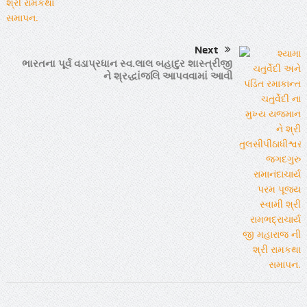
Next
ભારતના પૂર્વ વડાપ્રધાન સ્વ.લાલ બહાદુર શાસ્ત્રીજી
ને શ્રદ્ધાંજલિ આપવવામાં આવી