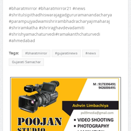
#bharatmirror #bharatmirror21 #news
#shritulsipithadhiswarajagadgururamanandacharya
#parampujyadwamishrirambhadracharyajimaharaj
#shriramkatha #shriraghavdevadamiti
#shrishyamachaturvedi#ramakanthchaturvedi
#ahmedabad
Tags:
#bharatmirror
#gujaratinews
#news
Gujarati Samachar