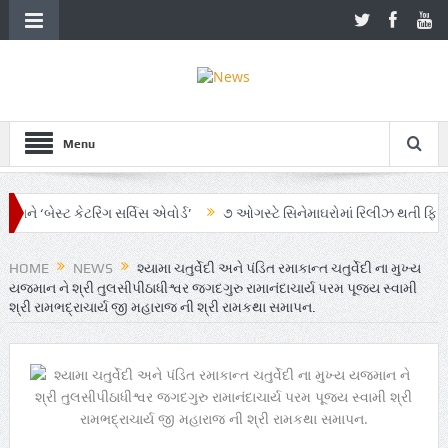
Menu
બેસ્ટ કેટરિંગ સર્વિસ એવોર્ડ’
૭ ઓગસ્ટે સિનેમાઘરોમાં રિલીઝ થતી ફિલ્મ ‘ઓહ મ
માં AI અને ગ્રાહક સમજનો અનોખો સમન્વય
Zen – Z ના નામે આંદોલનના ભાગ રૂ
HOME
NEWS
શ્યામા ચતુર્વેદી અને પંડિત રમાકાન્ત ચતુર્વેદી ના મુખ્ય
યજમાન ને શ્રી તુલસીપીઠાધીશ્વર જગદગુરુ રામાનંદાચાર્ય પરમ પૂજ્ય સ્વામી
શ્રી રામભદ્રાચાર્ય જી મહારાજ ની શ્રી રામકથા સમાપન.