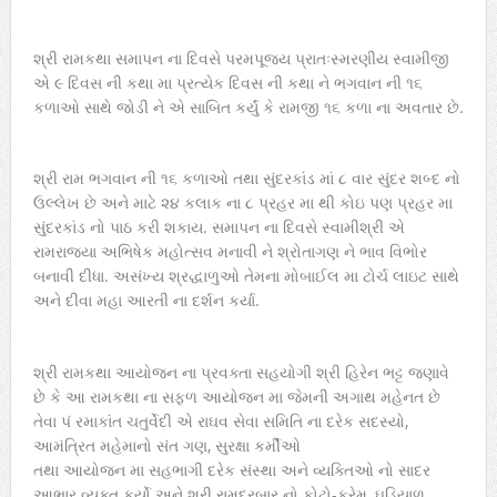
શ્રી રામકથા સમાપન ના દિવસે પરમપૂજ્ય પ્રાતઃસ્મરણીય સ્વામીજી
એ ૯ દિવસ ની કથા મા પ્રત્યેક દિવસ ની કથા ને ભગવાન ની ૧૬
કળાઓ સાથે જોડી ને એ સાબિત કર્યું કે રામજી ૧૬ કળા ના અવતાર છે.
શ્રી રામ ભગવાન ની ૧૬ કળાઓ તથા સુંદરકાંડ માં ૮ વાર સુંદર શબ્દ નો
ઉલ્લેખ છે અને માટે ૨૪ કલાક ના ૮ પ્રહર મા થી કોઇ પણ પ્રહર મા
સુંદરકાંડ નો પાઠ કરી શકાય. સમાપન ના દિવસે સ્વામીશ્રી એ
રામરાજ્યા અભિષેક મહોત્સવ મનાવી ને શ્રોતાગણ ને ભાવ વિભોર
બનાવી દીધા. અસંખ્ય શ્રદ્ધાળુઓ તેમના મોબાઈલ મા ટોર્ચ લાઇટ સાથે
અને દીવા મહા આરતી ના દર્શન કર્યા.
શ્રી રામકથા આયોજન ના પ્રવક્તા સહયોગી શ્રી હિરેન ભટ્ટ જણાવે
છે કે આ રામકથા ના સફળ આયોજન મા જેમની અગાથ મહેનત છે
તેવા પં રમાકાંત ચતુર્વેદી એ રાઘવ સેવા સમિતિ ના દરેક સદસ્યો,
આમંત્રિત મહેમાનો સંત ગણ, સુરક્ષા કર્મીઓ
તથા આયોજન મા સહભાગી દરેક સંસ્થા અને વ્યક્તિઓ નો સાદર
આભાર વ્યક્ત કર્યો અને શ્રી રામદરબાર નો ફોટો-ફ્રેમ, ઘડિયાળ,