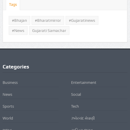
Tags
#Bhajan
#bharatmirror
#gujaratinews
#news
Gujarati Samachar
Categories
Business
Entertainment
News
Social
Sports
Tech
World
ઝવેરચંદ મેઘાણી
ભજન
સાહિત્ય જગત