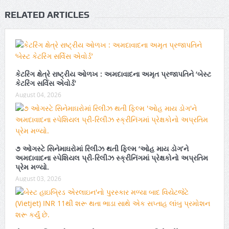
RELATED ARTICLES
કેટરિંગ ક્ષેત્રે રાષ્ટ્રીય ઓળખ : અમદાવાદના અમૃત પ્રજાપતિને ‘બેસ્ટ
કેટરિંગ સર્વિસ એવોર્ડ’
August 04, 2026
૭ ઓગસ્ટે સિનેમાઘરોમાં રિલીઝ થતી ફિલ્મ ‘ઓહ માય ડોગ’ને
અમદાવાદના સ્પેશિયલ પ્રી-રિલીઝ સ્ક્રીનિંગમાં પ્રેક્ષકોનો અપ્રતિમ
પ્રેમ મળ્યો.
August 03, 2026