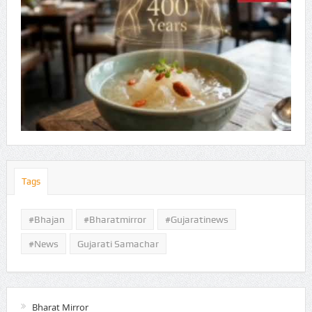
Tags
#Bhajan
#bharatmirror
#gujaratinews
#news
Gujarati Samachar
Bharat Mirror