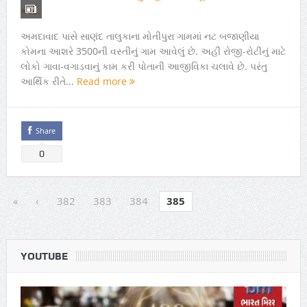
અમદાવાદ પાસે સાણંદ તાલુકાના મોતીપુરા ગામમાં નટ બજાણીયા
કોમના આશરે 3500ની વસ્તીનું ગામ આવેલું છે. અહીં રોજી-રોટીનું માટે
લોકો ગાવા-વગાડવાનું કામ કરી પોતાની આજીવિકા ચલાવે છે. પરંતુ
આર્થિક રીતે...
Read more
Share
0
«
‹
382
383
384
385
YOUTUBE