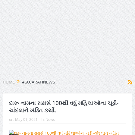
HOME
#GUJARATINEWS
દારૂ નામના રાક્ષસે 100થી વધું મહિલાઓના ચૂડી-
ચાંદલાને ખંડિત કર્યો.
on:
May 01, 2021
In:
News