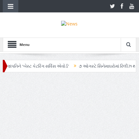
Menu
ાપતિને ‘બેસ્ટ કેટરિંગ સર્વિસ એવોર્ડ’
૭ ઓગસ્ટે સિનેમાઘરોમાં રિલીઝ થતી ફિલ
’ અભિયાનમાં AI અને ગ્રાહક સમજનો અનોખો સમન્વય
Zen – Z ના નામે આંદોલનન