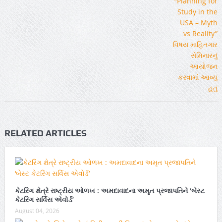
RELATED ARTICLES
કેટરિંગ ક્ષેત્રે રાષ્ટ્રીય ઓળખ : અમદાવાદના અમૃત પ્રજાપતિને ‘બેસ્ટ
કેટરિંગ સર્વિસ એવોર્ડ’
August 04, 2026