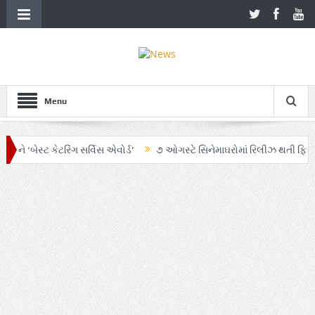
Menu
સ્ટ કેટરિંગ સર્વિસ એવોર્ડ’
૭ ઓગસ્ટે સિનેમાઘરોમાં રિલીઝ થતી ફિલ્મ ‘ઓહ મા
ાં AI અને ગ્રાહક સમજનો અનોખો સમન્વય
Zen – Z ના નામે આંદોલનના ભાગ રૂપ