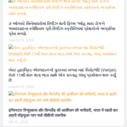
૭ ઓગસ્ટે સિનેમાઘરોમાં રિલીઝ થતી ફિલ્મ ‘ઓહ માય ડોગ’ને
અમદાવાદના સ્પેશિયલ પ્રી-રિલીઝ સ્ક્રીનિંગમાં પ્રેક્ષકોનો અપ્રતિમ
પ્રેમ મળ્યો.
August 03, 2026
બેસ્ટ હાઇબ્રિડ એરલાઇન’નો પુરસ્કાર મળ્યા બાદ વિયેટજેટે (Vietjet)
INR 11થી શરૂ થતા ભાડા સાથે એક સપ્તાહ લાંબુ પ્રમોશન શરૂ કર્યું
છે.
August 03, 2026
इन्फिस्टार रिन्यूएबल्स और फिनलैंड की आर्सीप्लग की भागीदारी, भारत में पहली बार
आएगी मॉड्यूलर प्लग फ्लो सीबीजी तकनीक
July 31, 2026