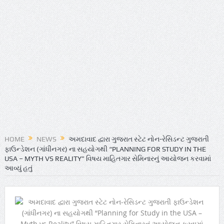
HOME
NEWS
અમદાવાદ દ્વારા ગુજરાત સ્ટેટ નોન-રેસિડન્ટ ગુજરાતી
ફાઉન્ડેશન (ગાંધીનગર) ના સહયોગથી “PLANNING FOR STUDY IN THE
USA – MYTH VS REALITY” વિષય માહિતગાર સેમિનારનું આયોજન કરવામાં
આવ્યું હતું