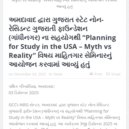
અમદાવાદ દ્વારા ગુજરાત સ્ટેટ નોન-
રેસિડન્ટ ગુજરાતી ફાઉન્ડેશન
(ગાંધીનગર) ના સહયોગથી “Planning
for Study in the USA – Myth vs
Reality” વિષય માહિતગાર સેમિનારનું
આયોજન કરવામાં આવ્યું હતું
on:
December 03, 2025
In:
News
Print
Email
પથિક લીંબાચિયા, અમદાવાદ:
03 ડિસેમ્બર 2025:
GCCI–NRG સેન્ટર, અમદાવાદ દ્વારા ગુજરાત સ્ટેટ નોન-રેસિડન્ટ
ગુજરાતી ફાઉન્ડેશન (ગાંધીનગર) ના સહયોગથી “Planning for
Study in the USA – Myth vs Reality” વિષય માહિતગાર સેમિનારનું
આયોજન કરવામાં આવ્યું હતું. આ કાર્યક્રમ 3જી ડિસેમ્બર 2025 ના