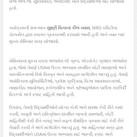
રોજ એલ.જે. યુનિવર્સિટી, અમદાવાદ ખાતે વિદ્યાર્થીઓ માટે યોજાયો
હતો.
કાર્યક્રમની શરૂઆત
સુશ્રી
વિતસ્તા
કૌલ
વ્યાસ
, NRG કમિટીના
ચેરપર્સન દ્વારા સ્વાગત પ્રવચનથી કરવામાં આવી હતી અને ત્યાર બાદ
મુખ્ય સેમિનાર સત્ર યોજાયો.
સેમિનારના મુખ્ય વક્તા અજમેરા લૉ ગ્રુપ, એડવોકેટ પ્રશાંત અજમેરા
હતા, જેમાં તેમણે USAમાં ઉચ્ચ અભ્યાસ સંબંધિત ખોટી ધારણાઓ અને
વાસ્તવિકતાઓ વિશે વિસ્તૃત અને વ્યવહારુ માર્ગદર્શન આપ્યું હતું. તેમણે
અમેરિકાના યુનિવર્સિટીઓ, પ્રવેશ પ્રક્રિયા, વિઝા આવશ્યકતાઓ,
નાણાકીય આયોજન, સ્કોલરશિપ અને ગ્રેજ્યુએશન પછીના કારકિર્દી
વિકલ્પો અંગે સ્પષ્ટ માહિતી આપી હતી.
ઉપરાંત, તેમણે વિદ્યાર્થીઓને યોગ્ય કોર્સ અને સંસ્થા કેવી રીતે પસંદ
કરવી, કાનૂની અને ઇમિગ્રેશન સંબંધિત બાબતો સમજવી, ખોટી
માહિતીથી કેવી રીતે બચવું અને સફળ શૈક્ષણિક પ્રવાસ માટે કેવી રીતે
તૈયારી કરવી તે અંગે માર્ગદર્શન આપ્યું હતું. આ માહિતગાર સત્ર દ્વારા
વિદ્યાર્થીઓને USAમાં ઉચ્ચ અભ્યાસ માટે જરૂરી, સ્પષ્ટ અને