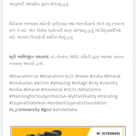
અનુભવી આધારિત જ્ઞાન મેળવ્યું હતું.
વિદેશમાં અભ્યાસ માટેની પ્રક્રિયા તથા જરૂરીયાતો અંગે વધુ સ્પષ્ટતા
મળે તે માટે એક વિશેષ પ્રશ્નોત્તરી સત્ર યોજાયું હતું, જે વિદ્યાર્થીઓ
માટે અત્યંત ઉપયોગી સાબિત થયું હતું.
શ્રી
અભિજીત
ગથરાજ
, કો-ચેરમેન, NRG કમિટી દ્વારા આભાર વ્યક્ત
કરવામાં આવ્યો હતો.
#bharatmirror #bharatmirror21 #news #india #bharat
#hindustan #action #amazing #village #city #country
#india #bharat #mostviral #GCCI–NRGCentre
#PlanningforStudyintheUSA–MythvsReality #trending
#GujaratStateNon-ResidentGujaratisFoundation
#
L.J.University #gcci
#ahmedaba