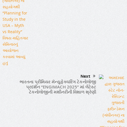
Next
ભારતના પ્રીમિયર મૅન્યુફેક્ચરિંગ ટેકનોલોજી
પ્રદર્શન “ENGIMACH 2025” માં લેટેસ્ટ
ટેકનોલોજીની મશીનરીની વિશાળ શ્રેણી