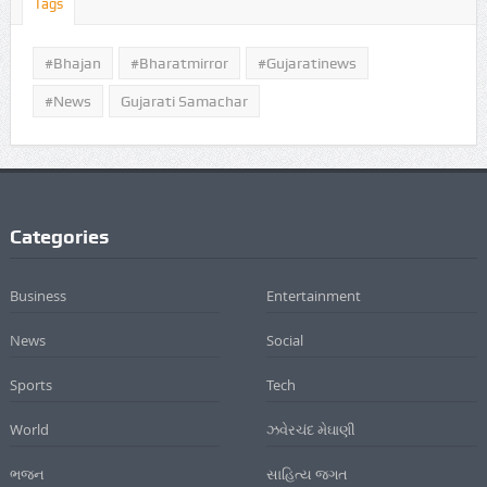
Tags
#Bhajan
#bharatmirror
#gujaratinews
#news
Gujarati Samachar
Categories
Business
Entertainment
News
Social
Sports
Tech
World
ઝવેરચંદ મેઘાણી
ભજન
સાહિત્ય જગત