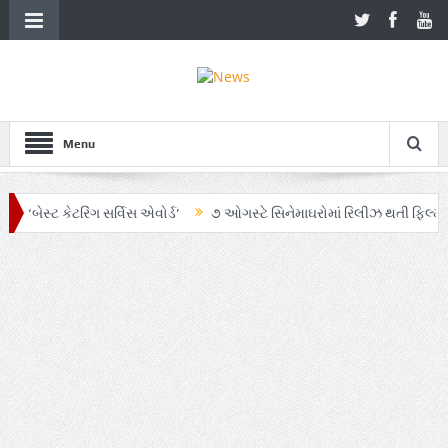
Menu
ટ કેટરિંગ સર્વિસ એવોર્ડ’
૭ ઓગસ્ટે સિનેમાઘરોમાં રિલીઝ થતી ફિલ્મ ‘ઓહ માય ડ
 AI અને ગ્રાહક સમજનો અનોખો સમન્વય
Zen – Z ના નામે આંદોલનના ભાગ રૂપે 