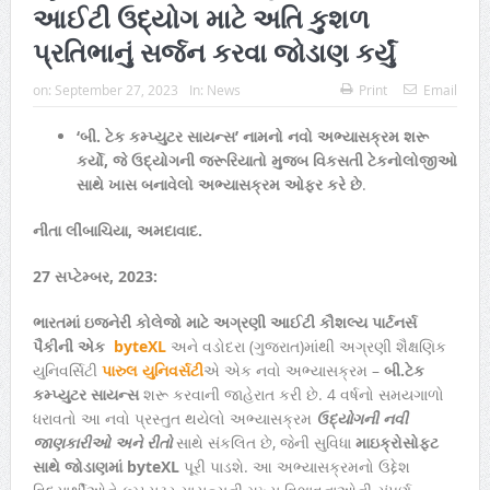
આઈટી ઉદ્યોગ માટે અતિ કુશળ
પ્રતિભાનું સર્જન કરવા જોડાણ કર્યું
on:
September 27, 2023
In:
News
Print
Email
‘બી. ટેક કમ્પ્યુટર સાયન્સ’ નામનો નવો અભ્યાસક્રમ શરૂ
કર્યો, જે ઉદ્યોગની જરૂરિયાતો મુજબ વિકસતી ટેકનોલોજીઓ
સાથે ખાસ બનાવેલો અભ્યાસક્રમ ઓફર કરે છે
.
નીતા લીંબાચિયા, અમદાવાદ.
27 સપ્ટેમ્બર, 2023:
ભારતમાં ઇજનેરી કોલેજો માટે અગ્રણી આઈટી કૌશલ્ય પાર્ટનર્સ
પૈકીની એક
byteXL
અને વડોદરા (ગુજરાત)માંથી અગ્રણી શૈક્ષણિક
યુનિવર્સિટી
પારુલ યુનિવર્સટી
એ એક નવો અભ્યાસક્રમ –
બી.ટેક
કમ્પ્યુટર સાયન્સ
શરૂ કરવાની જાહેરાત કરી છે. 4 વર્ષનો સમયગાળો
ધરાવતો આ નવો પ્રસ્તુત થયેલો અભ્યાસક્રમ
ઉદ્યોગની નવી
જાણકારીઓ અને રીતો
સાથે સંકલિત છે, જેની સુવિધા
માઇક્રોસોફ્ટ
સાથે જોડાણમાં
byteXL
પૂરી પાડશે. આ અભ્યાસક્રમનો ઉદ્દેશ