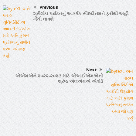
Previous
શ્રીલંકા પર્યટનનું આકર્ષક સૌંદર્ય તમને ફરીથી અહીં
ખેંચી લાવશે
Next
એએમએને ૨૦૨૨-૨૦૨૩ માટે એઆઈએમએનો
શ્રેષ્ઠ એલએમએ એવોર્ડ