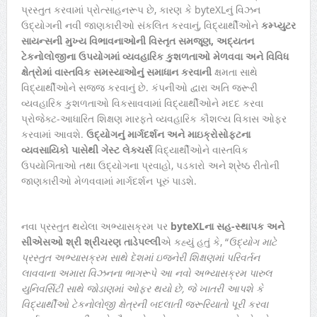
પ્રસ્તુત કરવામાં પ્રોત્સાહનરૂપ છે, કારણ કે byteXLનું વિઝન
ઉદ્યોગની નવી જાણકારીઓ સંકલિત કરવાનું, વિદ્યાર્થીઓને
કમ્પ્યુટર
સાયન્સની મુખ્ય વિભાવનાઓની વિસ્તૃત સમજૂણ
,
અદ્યતન
ટેકનોલોજીના ઉપયોગમાં વ્યવહારિક કુશળતાઓ મેળવવા અને વિવિધ
ક્ષેત્રોમાં વાસ્તવિક સમસ્યાઓનું સમાધાન કરવાની
ક્ષમતા સાથે
વિદ્યાર્થીઓને સજ્જ કરવાનું છે. કંપનીઓ દ્વારા અતિ જરૂરી
વ્યવહારિક કુશળતાઓ વિકસાવવામાં વિદ્યાર્થીઓને મદદ કરવા
પ્રોજેક્ટ-આધારિત શિક્ષણ મારફતે વ્યવહારિક કૌશલ્ય વિકાસ ઓફર
કરવામાં આવશે.
ઉદ્યોગનું માર્ગદર્શન અને માઇક્રોસોફ્ટના
વ્યવસાયિકો પાસેથી ગેસ્ટ લેક્ચર્સ
વિદ્યાર્થીઓને વાસ્તવિક
ઉપયોગિતાઓ તથા ઉદ્યોગના પ્રવાહો, પડકારો અને શ્રેષ્ઠ રીતોની
જાણકારીઓ મેળવવામાં માર્ગદર્શન પૂરું પાડશે.
નવા પ્રસ્તુત થયેલા અભ્યાસક્રમ પર
byteXL
ના સહ-સ્થાપક અને
સીએસઓ શ્રી શ્રીચરણ તાડેપલ્લી
એ કહ્યું હતું કે, “
ઉદ્યોગ માટે
પ્રસ્તુત અભ્યાસક્રમ સાથે દેશમાં ઇજનેરી શિક્ષણમાં પરિવર્તન
લાવવાના અમારા વિઝનના ભાગરૂપે આ નવો અભ્યાસક્રમ પારુલ
યુનિવર્સિટી સાથે જોડાણમાં ઓફર થયો છે
,
જે ખાતરી આપશે કે
વિદ્યાર્થીઓ ટેકનોલોજી ક્ષેત્રની બદલાતી જરૂરિયાતો પૂરી કરવા