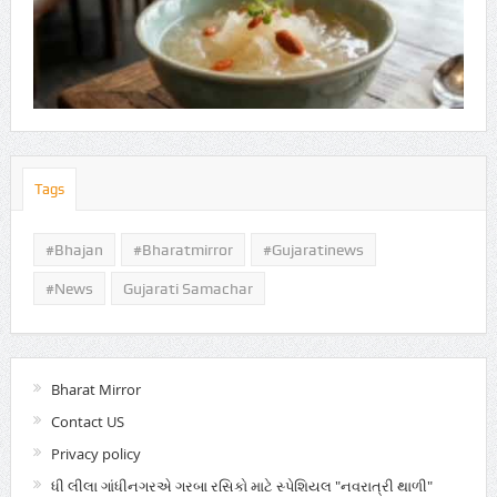
Tags
#Bhajan
#bharatmirror
#gujaratinews
#news
Gujarati Samachar
Bharat Mirror
Contact US
Privacy policy
ધી લીલા ગાંધીનગરએ ગરબા રસિકો માટે સ્પેશિયલ "નવરાત્રી થાળી"