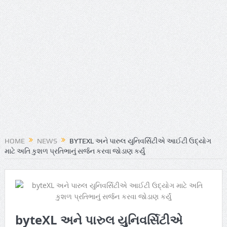
HOME
NEWS
BYTEXL અને પારુલ યુનિવર્સિટીએ આઈટી ઉદ્યોગ
માટે અતિ કુશળ પ્રતિભાનું સર્જન કરવા જોડાણ કર્યું
byteXL અને પારુલ યુનિવર્સિટીએ