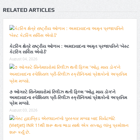
RELATED ARTICLES
કેટરિંગ ક્ષેત્રે રાષ્ટ્રીય ઓળખ : અમદાવાદના અમૃત પ્રજાપતિને ‘બેસ્ટ
કેટરિંગ સર્વિસ એવોર્ડ’
August 04, 2026
૭ ઓગસ્ટે સિનેમાઘરોમાં રિલીઝ થતી ફિલ્મ ‘ઓહ માય ડોગ’ને
અમદાવાદના સ્પેશિયલ પ્રી-રિલીઝ સ્ક્રીનિંગમાં પ્રેક્ષકોનો અપ્રતિમ
પ્રેમ મળ્યો.
August 03, 2026