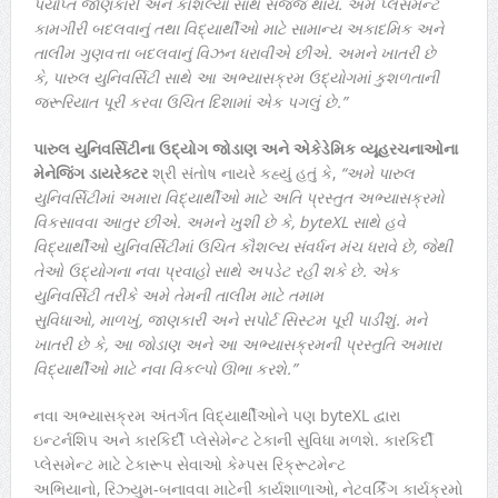
પર્યાપ્ત જાણકારી અને કૌશલ્યો સાથે સજ્જ થાય. અમે પ્લેસમેન્ટ
કામગીરી બદલવાનું તથા વિદ્યાર્થીઓ માટે સામાન્ય અકાદમિક અને
તાલીમ ગુણવત્તા બદલવાનું વિઝન ધરાવીએ છીએ. અમને ખાતરી છે
કે
,
પારુલ યુનિવર્સિટી સાથે આ અભ્યાસક્રમ ઉદ્યોગમાં કુશળતાની
જરૂરિયાત પૂરી કરવા ઉચિત દિશામાં એક પગલું છે.
”
પારુલ યુનિવર્સિટીના ઉદ્યોગ જોડાણ અને એકેડેમિક વ્યૂહરચનાઓના
મેનેજિંગ ડાયરેક્ટર
શ્રી સંતોષ નાયરે કહ્યું હતું કે,
“
અમે પારુલ
યુનિવર્સિટીમાં અમારા વિદ્યાર્થીઓ માટે અતિ પ્રસ્તુત અભ્યાસક્રમો
વિકસાવવા આતુર છીએ. અમને ખુશી છે કે
,
byteXL
સાથે હવે
વિદ્યાર્થીઓ યુનિવર્સિટીમાં ઉચિત કૌશલ્ય સંવર્ધન મંચ ધરાવે છે
,
જેથી
તેઓ ઉદ્યોગના નવા પ્રવાહો સાથે અપડેટ રહી શકે છે. એક
યુનિવર્સિટી તરીકે અમે તેમની તાલીમ માટે તમામ
સુવિધાઓ
,
માળખું
,
જાણકારી અને સપોર્ટ સિસ્ટમ પૂરી પાડીશું. મને
ખાતરી છે કે
,
આ જોડાણ અને આ અભ્યાસક્રમની પ્રસ્તુતિ અમારા
વિદ્યાર્થીઓ માટે નવા વિકલ્પો ઊભા કરશે.
”
નવા અભ્યાસક્રમ અંતર્ગત વિદ્યાર્થીઓને પણ byteXL દ્વારા
ઇન્ટર્નશિપ અને કારકિર્દી પ્લેસેમેન્ટ ટેકાની સુવિધા મળશે. કારકિર્દી
પ્લેસમેન્ટ માટે ટેકારૂપ સેવાઓ કેમ્પસ રિક્રૂટમેન્ટ
અભિયાનો, રિઝ્યુમ-બનાવવા માટેની કાર્યશાળાઓ, નેટવર્કિંગ કાર્યક્રમો