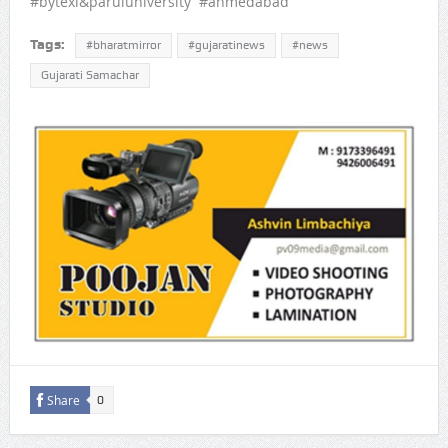
#bytexl&paruluniversity #ahmedabad
Tags:
#bharatmirror
#gujaratinews
#news
Gujarati Samachar
Share
0