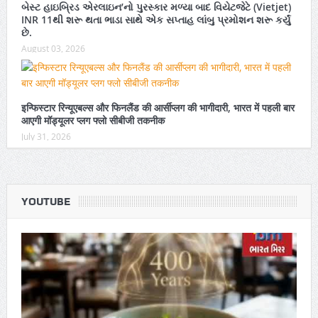
બેસ્ટ હાઇબ્રિડ એરલાઇન’નો પુરસ્કાર મળ્યા બાદ વિયેટજેટે (Vietjet)
INR 11થી શરૂ થતા ભાડા સાથે એક સપ્તાહ લાંબુ પ્રમોશન શરૂ કર્યું
છે.
August 03, 2026
इन्फिस्टार रिन्यूएबल्स और फिनलैंड की आर्सीप्लग की भागीदारी, भारत में पहली बार
आएगी मॉड्यूलर प्लग फ्लो सीबीजी तकनीक
July 31, 2026
YOUTUBE