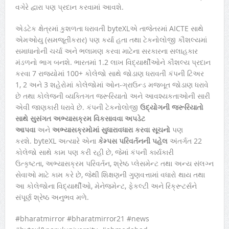
વગેરે દ્વારા પણ પ્રદાન કરવામાં આવશે.
એડટેક ક્ષેત્રમાં કુશળતા ધરાવતી byteXLએ તાજેતરમાં AICTE સાથે
એમઓયુ (સમજૂતીકરાર) પણ કર્યા હતા તથા ટેકનોલોજી કૌશલ્યમાં
સમાધાનોની ચર્ચા અને ભલામણ કરવા માટેના સરકારના સલાહકાર
મંડળનો ભાગ બનશે. ભારતમાં 1.2 લાખ વિદ્યાર્થીઓને કૌશલ્ય પ્રદાન
કરવા 7 રાજ્યોમાં 100+ કોલેજો સાથે જોડાણ ધરાવતી કંપની ટિઅર
1, 2 અને 3 શહેરોમાં કોલેજોમાં ઓન-ગ્રાઉન્ડ મજબૂત જોડાણ ધરાવે
છે તથા કોલેજની વ્યક્તિગત જરૂરિયાતો અને આવશ્યકતાઓની સારી
એવી જાણકારી ધરાવે છે. કંપની ટેકનોલોજી
ઉદ્યોગની જરૂરિયાતો
સાથે સુસંગત અભ્યાસક્રમ વિકસાવવા અપડેટ
આપવા
અને
અભ્યાસક્રમોમાં સુધારાવધારા કરવા સૂચનો
પણ
કરશે. byteXL અત્યારે એના
કેમ્પસ પરિવર્તનની પહેલ
અંતર્ગત 22
કોલેજો સાથે કામ પણ કરી રહી છે, જેમાં કંપની કાર્યકારી
ઉત્કૃષ્ટતા, અભ્યાસક્રમ પરિવર્તન, શ્રેષ્ઠ પ્લેસમેન્ટ તથા અન્ય સંલગ્ન
સેવાઓ માટે કામ કરે છે, જેથી શિક્ષણની ગુણવત્તામાં વધારો થાય તથા
આ કોલેજોના વિદ્યાર્થીઓ, મેનેજમેન્ટ, ફેકલ્ટી અને રિક્રૂટર્સને
સંપૂર્ણ શ્રેષ્ઠ અનુભવ મળે.
#bharatmirror #bharatmirror21 #news