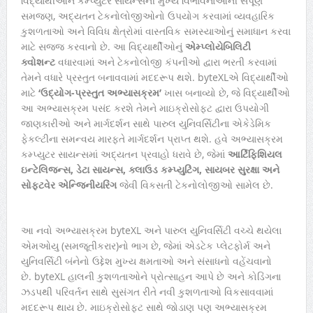
વિદ્યાર્થીઓને કમ્પ્યુટર સાયન્સની મુખ્ય વિભાવનાઓની સંપૂર્ણ
સમજણ, અદ્યતન ટેકનોલોજીઓનો ઉપયોગ કરવામાં વ્યવહારિક
કુશળતાઓ અને વિવિધ ક્ષેત્રોમાં વાસ્તવિક સમસ્યાઓનું સમાધાન કરવા
માટે સજ્જ કરવાનો છે. આ વિદ્યાર્થીઓનું
એમ્પ્લોયેબિલિટી
ક્વોશન્ટ
વધારવામાં અને ટેકનોલોજી કંપનીઓ દ્વારા ભરતી કરવામાં
તેમને વધારે પ્રસ્તુત બનાવવામાં મદદરૂપ થશે. byteXLએ વિદ્યાર્થીઓ
માટે
‘ઉદ્યોગ-પ્રસ્તુત અભ્યાસક્રમ’
ખાસ બનાવ્યો છે, જે વિદ્યાર્થીઓ
આ અભ્યાસક્રમ પસંદ કરશે તેમને માઇક્રોસોફ્ટ દ્વારા ઉપયોગી
જાણકારીઓ અને માર્ગદર્શન સાથે પારુલ યુનિવર્સિટીના એકેડેમિક
ફેકલ્ટીના સમન્વય મારફતે માર્ગદર્શન પ્રાપ્ત થશે. હવે અભ્યાસક્રમ
કમ્પ્યુટર સાયન્સમાં અદ્યતન પ્રવાહો ધરાવે છે, જેમાં
આર્ટિફિશિયલ
ઇન્ટેલિજન્સ, ડેટા સાયન્સ, ક્લાઉડ કમ્પ્યુટિંગ, સાયબર સુરક્ષા અને
સોફ્ટવેર એન્જિનીયરિંગ
જેવી વિકસતી ટેકનોલોજીઓ સામેલ છે.
આ નવો અભ્યાસક્રમ byteXL અને પારુલ યુનિવર્સિટી વચ્ચે થયેલા
એમઓયુ (સમજૂતીકરાર)નો ભાગ છે, જેમાં એડટેક પ્લેટફોર્મ અને
યુનિવર્સિટી બંનેનો ઉદ્દેશ મુખ્ય ક્ષમતાઓ અને સંસાધનો વહેંચવાનો
છે. byteXL હાલની કુશળતાઓને પ્રોત્સાહન આપે છે અને કોડિંગના
ઝડપથી પરિવર્તન સાથે સુસંગત રીતે નવી કુશળતાઓ વિકસાવવામાં
મદદરૂપ થાય છે. માઇક્રોસોફ્ટ સાથે જોડાણ પણ અભ્યાસક્રમ