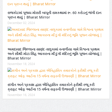
રાજકોટમાં પૂજ્ય મોરારી બાપૂની રામકથામાં રૂ. 60 કરોડનું જંગી દાન
પ્રાપ્ત થયું | Bharat Mirror
December 02, 2024
અમદાવાદ જિલ્લાના સાણંદ તાલુકામાં વનાળીયા ગામે વિશ્વના પ્રથમ
અને સૌથી મોટા સિંહ આકારના માઁ દુર્ગા મંદિરનું ભૂમિ પૂજન યોજાયું |
Bharat Mirror
November 18, 2024
સંગીત અને પ્રકાશ દ્વારા ઐતિહાસિક સ્મારકોને ફરીથી રજૂ કરી
ક્રાફ્ટ ઓફ આર્ટના 15 વર્ષના સફરની ઉજવણી | Bharat Mirror
November 16, 2024