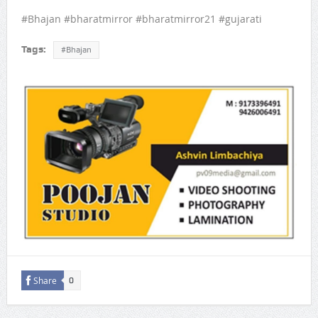
#Bhajan #bharatmirror #bharatmirror21 #gujarati
Tags:
#Bhajan
Share
0