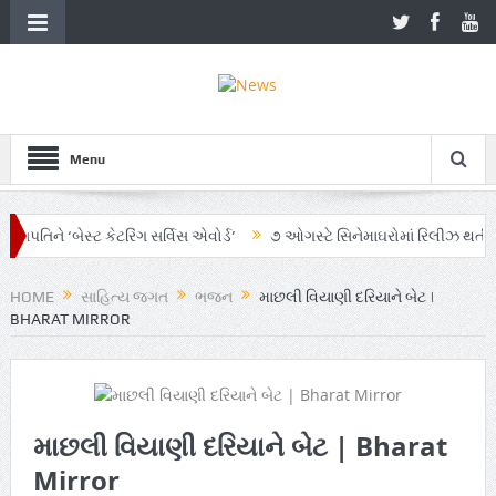
Menu
તિને ‘બેસ્ટ કેટરિંગ સર્વિસ એવોર્ડ’
૭ ઓગસ્ટે સિનેમાઘરોમાં રિલીઝ થતી ફિલ્મ 
ભિયાનમાં AI અને ગ્રાહક સમજનો અનોખો સમન્વય
Zen – Z ના નામે આંદોલનના 
HOME
સાહિત્ય જગત
ભજન
માછલી વિયાણી દરિયાને બેટ |
BHARAT MIRROR
માછલી વિયાણી દરિયાને બેટ | Bharat
Mirror