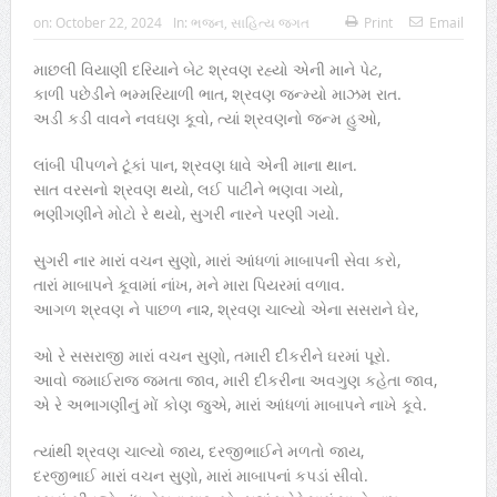
on:
October 22, 2024
In:
ભજન
,
સાહિત્ય જગત
Print
Email
માછલી વિયાણી દરિયાને બેટ શ્રવણ રહ્યો એની માને પેટ,
કાળી પછેડીને ભમ્મરિયાળી ભાત, શ્રવણ જન્મ્યો માઝમ રાત.
અડી કડી વાવને નવઘણ કૂવો, ત્યાં શ્રવણનો જન્મ હુઓ,
લાંબી પીંપળને ટૂંકાં પાન, શ્રવણ ધાવે એની માના થાન.
સાત વરસનો શ્રવણ થયો, લઈ પાટીને ભણવા ગયો,
ભણીગણીને મોટો રે થયો, સુગરી નારને પરણી ગયો.
સુગરી નાર મારાં વચન સુણો, મારાં આંધળાં માબાપની સેવા કરો,
તારાં માબાપને કૂવામાં નાંખ, મને મારા પિયરમાં વળાવ.
આગળ શ્રવણ ને પાછળ ના૨, શ્રવણ ચાલ્યો એના સસરાને ઘેર,
ઓ રે સસરાજી મારાં વચન સુણો, તમારી દીકરીને ઘરમાં પૂરો.
આવો જમાઈરાજ જમતા જાવ, મારી દીકરીના અવગુણ કહેતા જાવ,
એ રે અભાગણીનું મોં કોણ જુએ, મારાં આંધળાં માબાપને નાખે કૂવે.
ત્યાંથી શ્રવણ ચાલ્યો જાય, દરજીભાઈને મળતો જાય,
દરજીભાઈ મારાં વચન સુણો, મારાં માબાપનાં કપડાં સીવો.