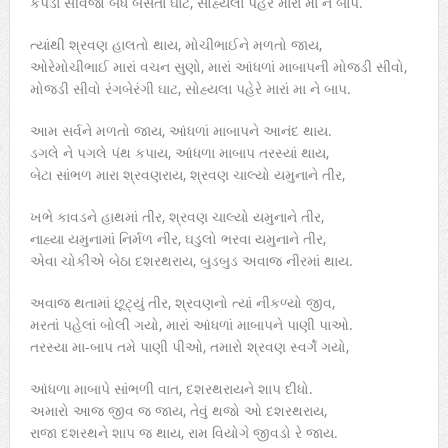
કપડાં સીવજો બંધ બેસતા ઘાટ, સોહ્યલાં પહેરે મારાં મા ને બાપ.
ત્યાંથી શ્રવણ હાલતો થાય, મોચીભાઈને મળતો જાય,
ઓરેમોચીભાઈ મારાં વચન સુણો, મારાં આંધળાં માબાપની મોજડી સીવો,
મોજડી સીવો રંગબેરંગી ઘાટ, સોહ્યલા પહેરે મારાં મા ને બાપ.
આમ સર્વને મળતો જાય, આંધળાં માબાપને આનંદ થાય.
ડગલે ને પગલે પંથ કપાય, આંધળા માબાપ તરસ્યાં થાય,
બેટા સાંભળ મારા શ્રવણરાય, શ્રવણ ચાલ્યો યમુનાને તીર,
ખભે કાવડને હાથમાં તીર, શ્રવણ ચાલ્યો યમુનાને તીર,
નાહ્યા યમુનામાં નિર્મળ નીર, ઘડુલો ભરવા યમુનાને તીર,
એવા ચોકીએ બેઠા દશરથરાય, બુડબુડ અવાજ નીરમાં થાય.
અવાજ થતામાં છૂટ્યું તીર, શ્રવણનો ત્યાં નીકળ્યો જીવ,
મરતાં પહેલાં બોલી ગયો, મારાં આંધળાં માબાપને પાણી પાઓ.
તરસ્યા મા-બાપ તમે પાણી પીઓ, તમારો શ્રવણ સ્વર્ગે ગયો,
આંધળા માબાપે સાંભળી વાત, દશરથરાયને શાપ દીધો.
અમારો આજ જીવ જ જાય, તેવું થજો ઓ દશરથરાય,
રાજા દશરથને શાપ જ થાય, રામ વિયોગે જીવડો રે જાય.