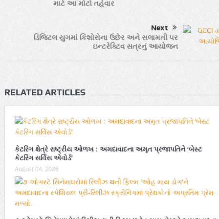
માટે આ મોટો તહેવાર
Next
ડિજિટલ યુગમાં કિશોરોના ઉછેર અને સલામતી પર
ઇન્ટરેક્ટિવ સત્રનું આયોજન
RELATED ARTICLES
કેટરિંગ ક્ષેત્રે રાષ્ટ્રીય ઓળખ : અમદાવાદના અમૃત પ્રજાપતિને ‘બેસ્ટ
કેટરિંગ સર્વિસ એવોર્ડ’
August 04, 2026