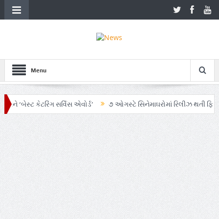
Menu
બેસ્ટ કેટરિંગ સર્વિસ એવોર્ડ’
૭ ઓગસ્ટે સિનેમાઘરોમાં રિલીઝ થતી ફિલ્મ ‘ઓહ મ
માં AI અને ગ્રાહક સમજનો અનોખો સમન્વય
Zen – Z ના નામે આંદોલનના ભાગ રૂ