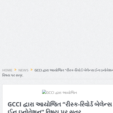
HOME
NEWS
GCCI દ્વારા આયોજિત “રીસ્ક-રિવોર્ડ બેલેન્સ ઈન ઇનોવેશ
વિષય પર સત્ર.
GCCI દ્વારા આયોજિત “રીસ્ક-રિવોર્ડ બેલેન્સ
ઈન ઇનોવેશન” વિષય પર સત્ર.