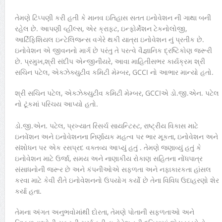
તેમણે ટિપ્પણી કરી હતી કે માનવ ઇતિહાસ સતત ઇનોવેશન ની ગાથા બની
રહેલ છે. આપણી વ્હીલ્સ, એર ક્રાફ્ટ, ઇન્ફોર્મેશન ટેકનોલોજી,
આર્ટિફિશિયલ ઇન્ટેલિજન્સ વગેરે થકી યાત્રા ઇનોવેશન નું પ્રતીક છે.
ઇનોવેશન એ જીવનનો માર્ગ છે પરંતુ તે પરત્વે વૈજ્ઞાનિક દ્રષ્ટિકોણ જરૂરી
છે. પ્રમુખ,શ્રી સંદીપ એન્જીનીયરે, આવા માહિતીસભર કાર્યક્રમ શ્રી
સચિન પટેલ, એક્ઝેક્યુટીવ કમિટી મેમ્બર, GCCI નો આભાર માન્યો હતો.
શ્રી સચિન પટેલ, એક્ઝેક્યુટીવ કમિટી મેમ્બર, GCCIએ ડો.જી.એન. પટેલ
નો ટૂંકમાં પરિચય આપ્યો હતો.
ડો.જી.એન. પટેલ, પ્રખ્યાત રિસર્ચ સાયન્ટિસ્ટ, રાષ્ટ્રીય વિકાસ માટે
ઇનવેંશન અને ઇનોવેશનના નિર્ણાયક મહત્વ પર ભાર મૂકતા, ઇનોવેશન અને
સંશોધન પર એક રસપ્રદ વક્તવ્ય આપ્યું હતું . તેમણે જણાવ્યું હતું કે
ઇનોવેશન માટે ઉર્જા, સમય અને નાણાકીય રોકાણ સહિતના નોંધપાત્ર
સંસાધનોની જરૂર છે અને કંપનીઓએ સફળતા અને નફાકારકતા હાંસલ
કરવા માટે કેવી રીતે ઇનોવેશનનો ઉપયોગ કર્યો છે તેના વિવિધ ઉદાહરણો શેર
કર્યા હતા.
તેમના અંગત અનુભવોમાંથી દોરતા, તેમણે પોતાની સફળતાઓ અને