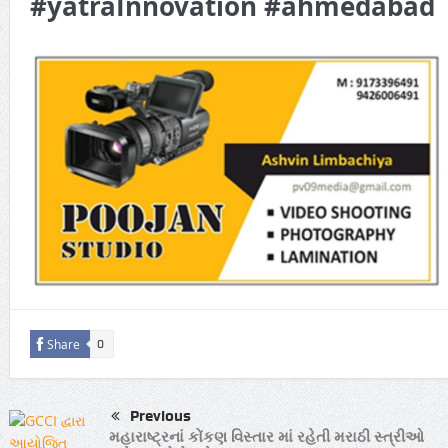
#yatraInnovation #ahmedabad
Share
0
Previous
મહારાષ્ટ્રનાં કોંકણ વિસ્તાર માં રહેતી મરાઠી સ્ત્રીઓ