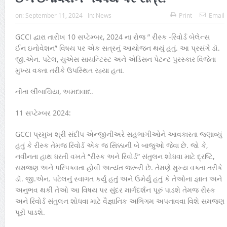
on:
September 11, 2024
In:
News
Print
Email
GCCI દ્વારા તારીખ 10 સપ્ટેમ્બર, 2024 ના રોજ ” રીસ્ક -રિવોર્ડ બેલેન્સ
ઈન ઇનોવેશન” વિષય પર એક સત્રનું આયોજન થયું હતું. આ પ્રસંગે ડૉ.
જી.એન. પટેલ, યુએસ સાયન્ટિસ્ટ અને એડિસન પેટન્ટ પુરસ્કાર વિજેતા
મુખ્ય વક્તા તરીકે ઉપસ્થિત રહ્યા હતા.
નીતા લીંબાચિયા, અમદાવાદ.
11 સપ્ટેમ્બર 2024:
GCCI પ્રમુખ શ્રી સંદીપ એન્જીનીઅરે સહભાગીઓને આવકારતા જણાવ્યું
હતું કે રીસ્ક તેમજ રિવોર્ડ એક જ સિક્કાની બે બાજુઓ જેવા છે. જો કે,
નવીનતા હાથ ધરતી વખતે “રીસ્ક અને રિવોર્ડ” સંતુલન શોધવા માટે દ્રષ્ટિ,
સમજણ અને પરિપક્વતા હોવી અત્યંત જરૂરી છે. તેમણે મુખ્ય વક્તા તરીકે
ડૉ. જી.એન. પટેલનું સ્વાગત કર્યું હતું અને ઉમેર્યું હતું કે તેઓના જ્ઞાન અને
અનુભવ થકી તેઓ આ વિષય પર સુંદર માર્ગદર્શન પૂરું પાડશે તેમજ રીસ્ક
અને રિવોર્ડ સંતુલન શોધવા માટે વૈજ્ઞાનિક અભિગમ અપનાવવા વિશે સમજણ
પૂરી પાડશે.