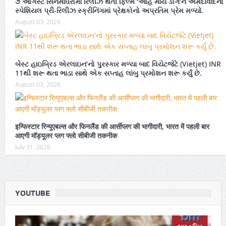
૭ ઓગસ્ટે સિનેમાઘરોમાં રિલીઝ થતી ફિલ્મ ‘ઓહ માય ડોગ’ને અમદાવાદના
સ્પેશિયલ પ્રી-રિલીઝ સ્ક્રીનિંગમાં પ્રેક્ષકોનો અપ્રતિમ પ્રેમ મળ્યો.
August 03, 2026
બેસ્ટ હાઇબ્રિડ એરલાઇન’નો પુરસ્કાર મળ્યા બાદ વિયેટજેટે (Vietjet) INR
11થી શરૂ થતા ભાડા સાથે એક સપ્તાહ લાંબુ પ્રમોશન શરૂ કર્યું છે.
August 03, 2026
इन्फिस्टार रिन्यूएबल्स और फिनलैंड की आर्सीप्लग की भागीदारी, भारत में पहली बार
आएगी मॉड्यूलर प्लग फ्लो सीबीजी तकनीक
July 31, 2026
YOUTUBE