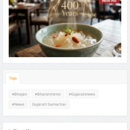
Tags
#Bhajan
#bharatmirror
#gujaratinews
#news
Gujarati Samachar