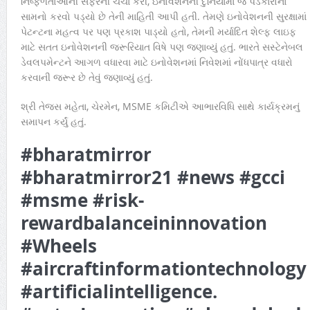
નિષ્ફળતાઓની સફરની ચર્ચા કરી, ઇનોવેશનની દુનિયામાં જે પડકારોનો
સામનો કરવો પડ્યો છે તેની માહિતી આપી હતી. તેમણે ઇનોવેશનની સુરક્ષામાં
પેટન્ટના મહત્વ પર પણ પ્રકાશ પાડ્યો હતો, તેમની મર્યાદિત શેલ્ફ લાઇફ
માટે સતત ઇનોવેશનની જરૂરિયાત વિષે પણ જણાવ્યું હતું. ભારતે સસ્ટેનેબલ
ડેવલપમેન્ટને આગળ વધારવા માટે ઇનોવેશનમાં નિવેશમાં નોંધપાત્ર વધારો
કરવાની જરૂર છે તેવું જણાવ્યું હતું.
શ્રી તેજસ મહેતા, ચેરમેન, MSME કમિટીએ આભારવિધિ સાથે કાર્યક્રમનું
સમાપન કર્યું હતું.
#bharatmirror
#bharatmirror21 #news #gcci
#msme #risk-
rewardbalanceininnovation
#Wheels
#aircraftinformationtechnology
#artificialintelligence.