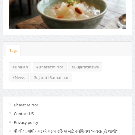
Tags
#Bhajan
#bharatmirror
#gujaratinews
#news
Gujarati Samachar
Bharat Mirror
Contact US
Privacy policy
ધી લીલા ગાંધીનગરએ ગરબા રસિકો માટે સ્પેશિયલ "નવરાત્રી થાળી"