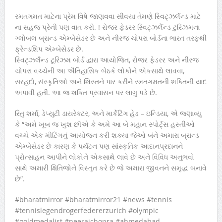
રમતગમત માટેના પ્રેમ વિષે જાણવવા સીવયા તેમણે સ્વિટ્ઝર્લૅન્ડ માટે
ના સહજ પ્રેની પણ વાત કરી. ! રોજર ફેડરર સ્વિટ્ઝર્લેન્ડ ટુરિઝમના
ગ્લોબલ બ્રાન્ડ એમ્બેસેડર છે અને નીરજ ચોપરા બોર્ડના ભારત તરફથી
ફ્રેન્ડશિપ એમ્બેસેડર છે.
સ્વિટ્ઝર્લૅન્ડ ટૂરિઝમ બોર્ડ દ્વારા આયોજિત, રોજર ફેડરર અને નીરજ
ચોપરા વચ્ચેની આ ઐતિહાસિક બેઠકે લોકોને એકસાથે લાવવા,
સરહદો, સંસ્કૃતિઓ અને શિસ્તને પાર કરીને રમતગમતની શક્તિની યાદ
અપાવી હતી. આ જ શક્તિ પ્રવાસન પર લાગુ પડે છે.
રિતુ શર્મા, ડેપ્યુટી ડાયરેક્ટર, અને માર્કેટિંગ હેડ – ઇન્ડિયા, એ જણાવ્યુ
કે “અમે ખૂબ જ ખુશ છીએ કે અમે આ બે મહાન સ્પોર્ટ્સ હસ્તીઓ
વચ્ચે એક મીટિંગનું આયોજન કરી શક્યા જેઓ બંને અમારા બ્રાન્ડ
એમ્બેસેડર છે કારણ કે પર્યટન પણ સાંસ્કૃતિક આદાનપ્રદાનને
પ્રોત્સાહન આપીને લોકોને એકસાથે લાવે છે અને વિવિધ અનુભવો
સાથે અમારી ક્ષિતિજોને વિસ્તૃત કરે છે જે અમારા જીવનને સમૃદ્ધ બનાવે
છે”.
#bharatmirror #bharatmirror21 #news #tennis
#tennislegendrogerfedererzurich #olympic
#goldmedalist #neerajchopra #ahmedabad