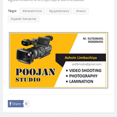
Tags:
#bharatmirror
#gujaratinews
#news
Gujarati Samachar
Share
0