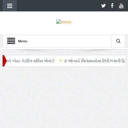
Menu
બેસ્ટ કેટરિંગ સર્વિસ એવોર્ડ’
૭ ઓગસ્ટે સિનેમાઘરોમાં રિલીઝ થતી ફિલ્મ ‘ઓહ મ
માં AI અને ગ્રાહક સમજનો અનોખો સમન્વય
Zen – Z ના નામે આંદોલનના ભાગ રૂ