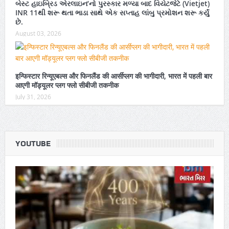
બેસ્ટ હાઇબ્રિડ એરલાઇન’નો પુરસ્કાર મળ્યા બાદ વિયેટજેટે (Vietjet)
INR 11થી શરૂ થતા ભાડા સાથે એક સપ્તાહ લાંબુ પ્રમોશન શરૂ કર્યું
છે.
August 03, 2026
इन्फिस्टार रिन्यूएबल्स और फिनलैंड की आर्सीप्लग की भागीदारी, भारत में पहली बार
आएगी मॉड्यूलर प्लग फ्लो सीबीजी तकनीक
July 31, 2026
YOUTUBE