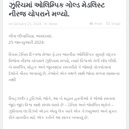
ઝુરિચમાં ઓલિમ્પિક ગોલ્ડ મેડલિસ્ટ
નીરજ ચોપરાને મળ્યો.
on:
January 25, 2024
In:
News
Print
Email
નીતા લીંબાચિયા, અમદાવાદ.
25 જાન્યુઆરી 2024:
સ્વિસ ટેનિસ દિગ્ગજ રોજર ફેડરર ભારતીય ઓલિમ્પિક સુવર્ણ ચંદ્રક
વિજેતા નીરજ ચોપરાને ઝુરિચમાં મળ્યો, ત્યારે વિશ્વએ તેની નોંધ લીધી.
બે સમર્પિત, મોહક અને જુસ્સાદાર રમતવીરો કે જેમણે પોતપોતાના
દેશોને ગૌરવ અપાવ્યું છે, તેઓને એક સ્થળે સાથે જોવા મળવા સામાન્ય
નથી
સ્વિટ્ઝર્લૅન્ડ ટુરિઝમે, જોકે, આ બે મહાન હસ્તીઓ કે જેઓ રમતના
જુદા જુદા વિશ્વ સાથે સંબંધ ધરાવે છે – ટેનિસ અને જેવલિન થ્રોને –
ઝુરિચના લા રિઝર્વ એડન એયુ લેક ખાતે એક કેઝ્યુઅલ અને મુક્ત
રીતે વાતચીત માટે એક કરીને આ સાકર બનાવ્યું છે.