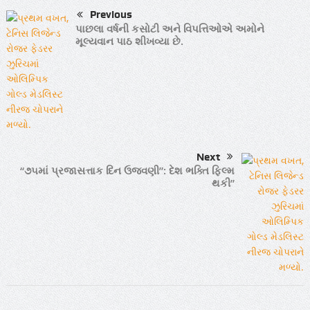
Previous
પાછલા વર્ષની કસોટી અને વિપત્તિઓએ અમોને
મૂલ્યવાન પાઠ શીખવ્યા છે.
Next
“૭૫માં પ્રજાસત્તાક દિન ઉજવણી”: દેશ ભક્તિ ફિલ્મ
થકી”