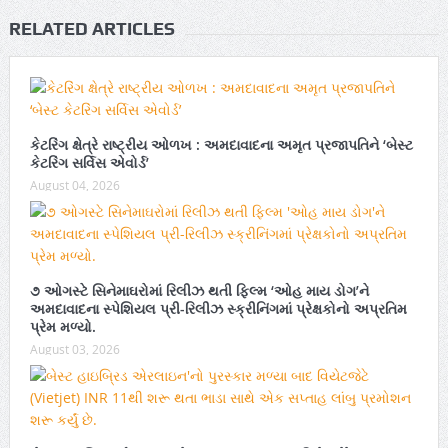
RELATED ARTICLES
કેટરિંગ ક્ષેત્રે રાષ્ટ્રીય ઓળખ : અમદાવાદના અમૃત પ્રજાપતિને ‘બેસ્ટ
કેટરિંગ સર્વિસ એવોર્ડ’
August 04, 2026
૭ ઓગસ્ટે સિનેમાઘરોમાં રિલીઝ થતી ફિલ્મ ‘ઓહ માય ડોગ’ને
અમદાવાદના સ્પેશિયલ પ્રી-રિલીઝ સ્ક્રીનિંગમાં પ્રેક્ષકોનો અપ્રતિમ
પ્રેમ મળ્યો.
August 03, 2026