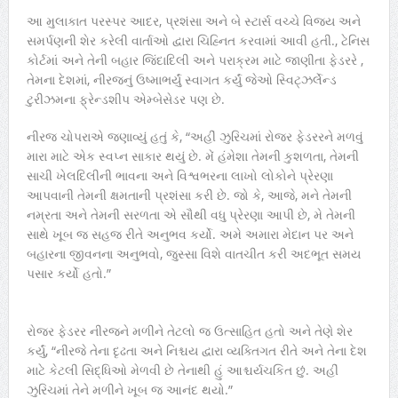
આ મુલાકાત પરસ્પર આદર, પ્રશંસા અને બે સ્ટાર્સ વચ્ચે વિજય અને
સમર્પણની શેર કરેલી વાર્તાઓ દ્વારા ચિહ્નિત કરવામાં આવી હતી., ટેનિસ
કોર્ટમાં અને તેની બહાર જિંદાદિલી અને પરાક્રમ માટે જાણીતા ફેડરરે ,
તેમના દેશમાં, નીરજનું ઉષ્માભર્યું સ્વાગત કર્યું જેઓ સ્વિટ્ઝર્લેન્ડ
ટુરીઝમના ફ્રેન્ડશીપ એમ્બેસેડર પણ છે.
નીરજ ચોપરાએ જણાવ્યું હતું કે, “અહીં ઝુરિચમાં રોજર ફેડરરને મળવું
મારા માટે એક સ્વપ્ન સાકાર થયું છે. મેં હંમેશા તેમની કુશળતા, તેમની
સાચી ખેલદિલીની ભાવના અને વિશ્વભરના લાખો લોકોને પ્રેરણા
આપવાની તેમની ક્ષમતાની પ્રશંસા કરી છે. જો કે, આજે, મને તેમની
નમ્રતા અને તેમની સરળતા એ સૌથી વધુ પ્રેરણા આપી છે, મે તેમની
સાથે ખૂબ જ સહજ રીતે અનુભવ કર્યો. અમે અમારા મેદાન પર અને
બહારના જીવનના અનુભવો, જુસ્સા વિશે વાતચીત કરી અદભૂત સમય
પસાર કર્યો હતો.”
રોજર ફેડરર નીરજને મળીને તેટલો જ ઉત્સાહિત હતો અને તેણે શેર
કર્યું, “નીરજે તેના દૃઢતા અને નિશ્ચય દ્વારા વ્યક્તિગત રીતે અને તેના દેશ
માટે કેટલી સિદ્ધિઓ મેળવી છે તેનાથી હું આશ્ચર્યચકિત છું. અહીં
ઝુરિચમાં તેને મળીને ખૂબ જ આનંદ થયો.”