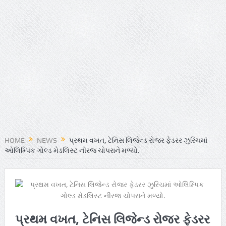
HOME
NEWS
પ્રથમ વખત, ટેનિસ લિજેન્ડ રોજર ફેડરર ઝુરિચમાં
ઓલિમ્પિક ગોલ્ડ મેડલિસ્ટ નીરજ ચોપરાને મળ્યો.
પ્રથમ વખત, ટેનિસ લિજેન્ડ રોજર ફેડરર