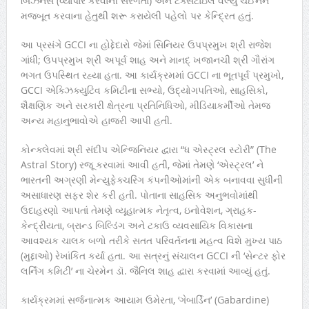
બિઝનેસ (વ્યાપાર કરવાની સરળતા) અને ટેક્સટાઇલ વેલ્યુ ચેઈનને
મજબૂત કરવાના હેતુથી શરૂ કરાયેલી પહેલો પર કેન્દ્રિત હતું.
આ પ્રસંગે GCCI ના હોદ્દેદારો જેમાં સિનિયર ઉપપ્રમુખ શ્રી રાજેશ
ગાંધી; ઉપપ્રમુખ શ્રી અપૂર્વ શાહ અને માનદ્ ખજાનચી શ્રી ગૌરાંગ
ભગત ઉપસ્થિત રહ્યા હતા. આ કાર્યક્રમમાં GCCI ના ભૂતપૂર્વ પ્રમુખો,
GCCI એક્ઝિક્યુટિવ કમિટીના સભ્યો, ઉદ્યોગપતિઓ, સાહસિકો,
શૈક્ષણિક અને સરકારી ક્ષેત્રના પ્રતિનિધિઓ, મીડિયાકર્મીઓ તેમજ
અન્ય મહાનુભાવોએ હાજરી આપી હતી.
કોન્ક્લેવમાં શ્રી સંદીપ એન્જિનિયર દ્વારા “ધ એસ્ટ્રલ સ્ટોરી” (The
Astral Story) રજૂ કરવામાં આવી હતી, જેમાં તેમણે ‘એસ્ટ્રલ’ ને
ભારતની અગ્રણી મેન્યુફેક્ચરિંગ કંપનીઓમાંની એક બનાવવા સુધીની
અસાધારણ સફર શેર કરી હતી. પોતાના સાહસિક અનુભવોમાંથી
ઉદાહરણો આપતાં તેમણે વ્યૂહાત્મક નેતૃત્વ, ઇનોવેશન, ગ્રાહક-
કેન્દ્રીયતા, બ્રાન્ડ બિલ્ડિંગ અને ટકાઉ વ્યવસાયિક વિકાસના
આવશ્યક ચાલક બળો તરીકે સતત પરિવર્તનના મહત્વ વિશે મુખ્ય પાઠ
(મુદ્દાઓ) રેખાંકિત કર્યા હતા. આ સત્રનું સંચાલન GCCI ની ‘સેન્ટર ફોર
લર્નિંગ કમિટી’ ના ચેરમેન ડૉ. જૈનિલ શાહ દ્વારા કરવામાં આવ્યું હતું.
કાર્યક્રમમાં સર્જનાત્મક આયામ ઉમેરતા, ‘ગેબાર્ડિન’ (Gabardine)