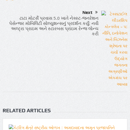
Next
ટાટા મોટર્સે પ્રવાસ 5.0 ખાતે નેક્સ્ટ-જનરેશન
પેસેન્જર મોબિલિટી સોલ્યુશન્સનું પ્રદર્શન કર્યું: નવી
અલ્ટ્રા પ્રાઇમ અને સ્ટારબસ પ્રાઇમ રેન્જ લોન્ચ
કરી
RELATED ARTICLES