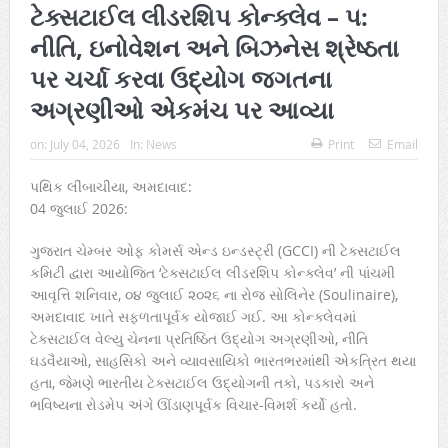
ટેક્સટાઈલ લીડરશિપ કોન્ક્લેવ – ૫:
નીતિ, ઇનોવેશન અને બિઝનેસ શ્રેષ્ઠતા
પર ચર્ચા કરવા ઉદ્યોગ જગતના
અગ્રણીઓ એકમંચ પર આવ્યા
on:
July 04, 2026
In:
News
Print
Email
પથિક લીંબાચીયા, અમદાવાદ:
04 જુલાઈ 2026:
ગુજરાત ચેમ્બર ઓફ કોમર્સ એન્ડ ઇન્ડસ્ટ્રી (GCCI) ની ટેક્સટાઈલ
કમિટી દ્વારા આયોજિત ‘ટેક્સટાઈલ લીડરશિપ કોન્ક્લેવ’ ની પાંચમી
આવૃત્તિ શનિવાર, ૦૪ જુલાઈ ૨૦૨૬ ના રોજ સોલિનેર (Soulinaire),
અમદાવાદ ખાતે સફળતાપૂર્વક યોજાઈ ગઈ. આ કોન્ક્લેવમાં
ટેક્સટાઈલ વેલ્યુ ચેનના પ્રતિષ્ઠિત ઉદ્યોગ અગ્રણીઓ, નીતિ
ઘડવૈયાઓ, સાહસિકો અને વ્યાવસાયિકો ભારતભરમાંથી એકત્રિત થયા
હતા, જેમણે ભારતીય ટેક્સટાઈલ ઉદ્યોગની તકો, પડકારો અને
ભવિષ્યના રોડમેપ અંગે ઊંડાણપૂર્વક વિચાર-વિમર્શ કર્યો હતો.