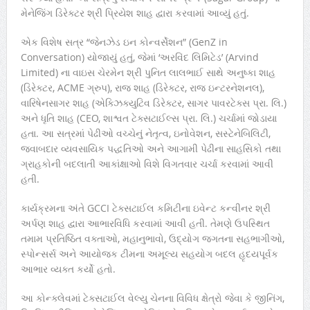
મેનેજિંગ ડિરેક્ટર શ્રી પ્રિયેશ શાહ દ્વારા કરવામાં આવ્યું હતું.
એક વિશેષ સત્ર “જેનઝેડ ઇન કોન્વર્સેશન” (GenZ in
Conversation) યોજાયું હતું, જેમાં ‘અરવિંદ લિમિટેડ’ (Arvind
Limited) ના વાઇસ ચેરમેન શ્રી પુનિત લાલભાઈ સાથે અનુષ્કા શાહ
(ડિરેક્ટર, ACME ગ્રુપ), રાજ શાહ (ડિરેક્ટર, રાજ ઇન્ટરનેશનલ),
વારિષેનસાગર શાહ (એક્ઝિક્યુટિવ ડિરેક્ટર, સાગર પાવરટેક્સ પ્રા. લિ.)
અને ધૃતિ શાહ (CEO, શાશ્વત ટેક્સટાઈલ્સ પ્રા. લિ.) ચર્ચામાં જોડાયા
હતા. આ સત્રમાં પેઢીઓ વચ્ચેનું નેતૃત્વ, ઇનોવેશન, સસ્ટેનેબિલિટી,
જવાબદાર વ્યવસાયિક પદ્ધતિઓ અને આગામી પેઢીના સાહસિકો તથા
ગ્રાહકોની બદલાતી આકાંક્ષાઓ વિશે વિગતવાર ચર્ચા કરવામાં આવી
હતી.
કાર્યક્રમના અંતે GCCI ટેક્સટાઈલ કમિટીના ઇવેન્ટ કન્વીનર શ્રી
અર્પણ શાહ દ્વારા આભારવિધિ કરવામાં આવી હતી. તેમણે ઉપસ્થિત
તમામ પ્રતિષ્ઠિત વક્તાઓ, મહાનુભાવો, ઉદ્યોગ જગતના સહભાગીઓ,
સ્પોન્સર્સ અને આયોજક ટીમના અમૂલ્ય સહયોગ બદલ હૃદયપૂર્વક
આભાર વ્યક્ત કર્યો હતો.
આ કોન્ક્લેવમાં ટેક્સટાઈલ વેલ્યુ ચેનના વિવિધ ક્ષેત્રો જેવા કે જીનિંગ,