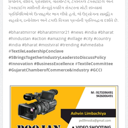
સ્પિનિંગ, વીવિંગ, પ્રોસેસિંગ, ગારમેન્ટિંગ, ટેકનિકલ ટેક્સટાઈલ અને
ટેક્સટાઈલ મશીનરી મેન્યુફેક્ચરિંગ સેક્ટરના મોટી સંખ્યામાં
પ્રતિનિધિઓએ ઉત્સાહભેર ભાગ લીધો હતો, જે ઉદ્યોગના સામૂહિક
સહયોગ, ઇનોવેશન અને ટકાઉ વિકાસ પ્રત્યેની પ્રતિબદ્ધતા દર્શાવે છે.
#bharatmirror #bharatmirror21 #news #india #bharat
#hindustan #action #amazing #village #city #country
#india #bharat #mostviral #trending #ahmedaba
#
TextileLeadershipConclave
#5BringsTogetherIndustryLeaderstoDiscussPolicy
#Innovation #BusinessExcellence
#
TextileCommittee
#GujaratChamberofCommerce&Industry #GCCI