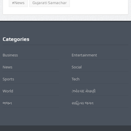
#news
Gujarati Samachar
Categories
Business
Entertainment
News
Social
Sports
Tech
World
ઝવેરચંદ મેઘાણી
ભજન
સાહિત્ય જગત