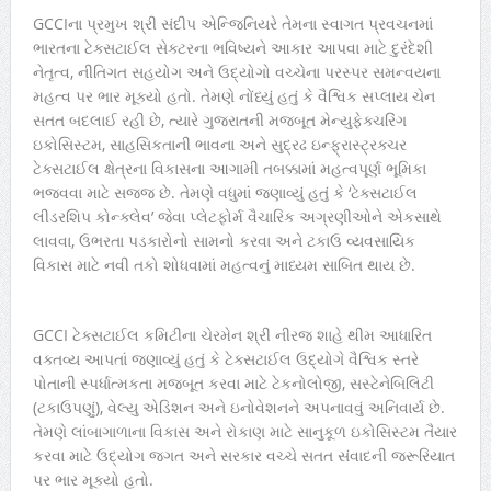
GCCIના પ્રમુખ શ્રી સંદીપ એન્જિનિયરે તેમના સ્વાગત પ્રવચનમાં
ભારતના ટેક્સટાઈલ સેક્ટરના ભવિષ્યને આકાર આપવા માટે દુરંદેશી
નેતૃત્વ, નીતિગત સહયોગ અને ઉદ્યોગો વચ્ચેના પરસ્પર સમન્વયના
મહત્વ પર ભાર મૂક્યો હતો. તેમણે નોંધ્યું હતું કે વૈશ્વિક સપ્લાય ચેન
સતત બદલાઈ રહી છે, ત્યારે ગુજરાતની મજબૂત મેન્યુફેક્ચરિંગ
ઇકોસિસ્ટમ, સાહસિકતાની ભાવના અને સુદ્રઢ ઇન્ફ્રાસ્ટ્રક્ચર
ટેક્સટાઈલ ક્ષેત્રના વિકાસના આગામી તબક્કામાં મહત્વપૂર્ણ ભૂમિકા
ભજવવા માટે સજ્જ છે. તેમણે વધુમાં જણાવ્યું હતું કે ‘ટેક્સટાઈલ
લીડરશિપ કોન્ક્લેવ’ જેવા પ્લેટફોર્મ વૈચારિક અગ્રણીઓને એકસાથે
લાવવા, ઉભરતા પડકારોનો સામનો કરવા અને ટકાઉ વ્યવસાયિક
વિકાસ માટે નવી તકો શોધવામાં મહત્વનું માધ્યમ સાબિત થાય છે.
GCCI ટેક્સટાઈલ કમિટીના ચેરમેન શ્રી નીરજ શાહે થીમ આધારિત
વક્તવ્ય આપતાં જણાવ્યું હતું કે ટેક્સટાઈલ ઉદ્યોગે વૈશ્વિક સ્તરે
પોતાની સ્પર્ધાત્મકતા મજબૂત કરવા માટે ટેકનોલોજી, સસ્ટેનેબિલિટી
(ટકાઉપણું), વેલ્યુ એડિશન અને ઇનોવેશનને અપનાવવું અનિવાર્ય છે.
તેમણે લાંબાગાળાના વિકાસ અને રોકાણ માટે સાનુકૂળ ઇકોસિસ્ટમ તૈયાર
કરવા માટે ઉદ્યોગ જગત અને સરકાર વચ્ચે સતત સંવાદની જરૂરિયાત
પર ભાર મૂક્યો હતો.