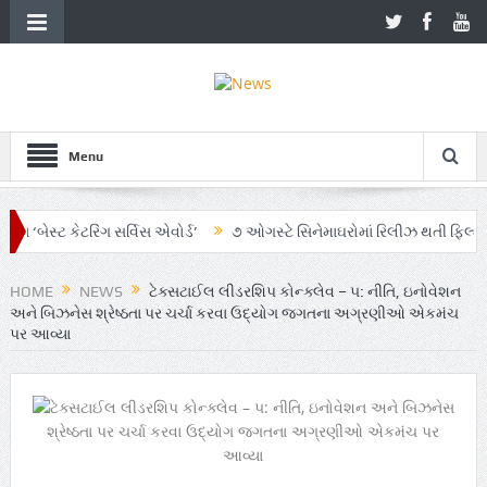
Menu
્ટ કેટરિંગ સર્વિસ એવોર્ડ’
૭ ઓગસ્ટે સિનેમાઘરોમાં રિલીઝ થતી ફિલ્મ ‘ઓહ માય 
ં AI અને ગ્રાહક સમજનો અનોખો સમન્વય
Zen – Z ના નામે આંદોલનના ભાગ રૂપે
HOME
NEWS
ટેક્સટાઈલ લીડરશિપ કોન્ક્લેવ – ૫: નીતિ, ઇનોવેશન
અને બિઝનેસ શ્રેષ્ઠતા પર ચર્ચા કરવા ઉદ્યોગ જગતના અગ્રણીઓ એકમંચ
પર આવ્યા