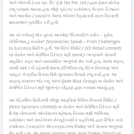
અને ‘એલબી ટેક્સ પ્રા. લિ.’ (LB Tex Pvt. Ltd.) દ્વારા ફેશન શોકેસ
રજૂ કરવામાં આવ્યા હતા, જેણે પ્રોડક્ટ ઇનોવેશન, ઉત્કૃષ્ટ ડિઝાઇન
અને ભારતીય ટેક્સટાઈલ તેમજ એપેરલ ઉદ્યોગની સતત વિકસતી
ક્ષમતાઓને પ્રદર્શિત કરી હતી.
આ કોન્ક્લેવનું એક મુખ્ય આકર્ષણ “વિઝનરીઝ સ્પીક – ફ્રોમ
ચેલેન્જિસ ટુ સક્સેસ” (Visionaries Speak – From Challenges
to Success) સિરીઝ હતી. ‘V૨ રિટેલ લિમિટેડ’ (V2 Retail Limited)
ના ચેરમેન અને મેનેજિંગ ડિરેક્ટર શ્રી રામચંદ્ર અગ્રવાલે પોતાની
સાહસિક સફર અને વ્યવસાયિક અનુભવો શેર કર્યા હતા, તેમજ નેતૃત્વ,
સંઘર્ષો સામે ટકી રહેવાની ક્ષમતા (રેઝિલિયન્સ), રિટેલ વિસ્તરણ અને
ગ્રાહક-કેન્દ્રીય વિકાસ વિશે મૂલ્યવાન વિચારો રજૂ કર્યા હતા. આ
સત્રનું સંચાલન ‘જેડ બ્લુ ગ્રુપ’ (Jade Blue Group) ના ચેરમેન અને
મેનેજિંગ ડિરેક્ટર શ્રી જીતેન્દ્ર ચૌહાણ દ્વારા કરવામાં આવ્યું હતું.
આ લીડરશિપ સિરીઝની બીજી આવૃત્તિમાં ‘નિતિન સ્પિનર્સ લિમિટેડ’
(Nitin Spinners Limited) ના ચેરમેન અને મેનેજિંગ ડિરેક્ટર શ્રી
દિનેશ નોલખાએ ઓપરેશનલ શ્રેષ્ઠતા, નિકાસ લક્ષી અભિગમ,
ઇનોવેશન અને સસ્ટેનેબલ મેન્યુફેક્ચરિંગ પદ્ધતિઓ દ્વારા વૈશ્વિક સ્તરે
સ્પર્ધાત્મક ટેક્સટાઈલ એન્ટરપ્રાઇઝના નિર્માણ અંગે પોતાના અનુભવો
શેર કર્યા હતા. આ સત્રનું સંચાલન ‘સાગર ગ્રુપ’ (Sagar Group) ના