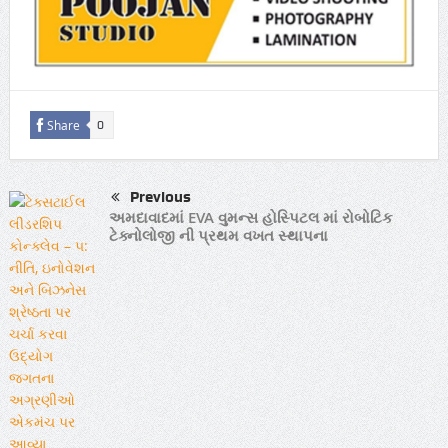
Share
0
Previous
અમદાવાદમાં EVA વુમન્સ હોસ્પિટલ માં રોબોટિક
ટેક્નોલોજી ની પ્રથમ વખત સ્થાપના