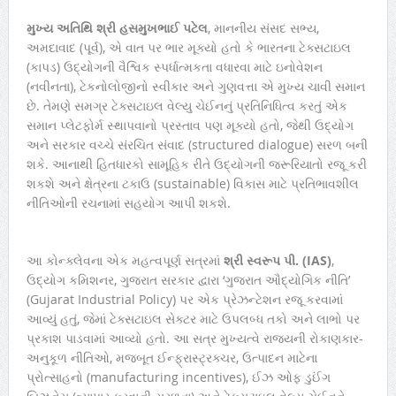
મુખ્ય અતિથિ શ્રી હસમુખભાઈ પટેલ
, માનનીય સંસદ સભ્ય,
અમદાવાદ (પૂર્વ), એ વાત પર ભાર મૂક્યો હતો કે ભારતના ટેક્સટાઇલ
(કાપડ) ઉદ્યોગની વૈશ્વિક સ્પર્ધાત્મકતા વધારવા માટે ઇનોવેશન
(નવીનતા), ટેકનોલોજીનો સ્વીકાર અને ગુણવત્તા એ મુખ્ય ચાવી સમાન
છે. તેમણે સમગ્ર ટેક્સટાઇલ વેલ્યુ ચેઈનનું પ્રતિનિધિત્વ કરતું એક
સમાન પ્લેટફોર્મ સ્થાપવાનો પ્રસ્તાવ પણ મૂક્યો હતો, જેથી ઉદ્યોગ
અને સરકાર વચ્ચે સંરચિત સંવાદ (structured dialogue) સરળ બની
શકે. આનાથી હિતધારકો સામૂહિક રીતે ઉદ્યોગની જરૂરિયાતો રજૂ કરી
શકશે અને ક્ષેત્રના ટકાઉ (sustainable) વિકાસ માટે પ્રતિભાવશીલ
નીતિઓની રચનામાં સહયોગ આપી શકશે.
આ કોન્ક્લેવના એક મહત્વપૂર્ણ સત્રમાં
શ્રી સ્વરૂપ પી. (
IAS)
,
ઉદ્યોગ કમિશનર, ગુજરાત સરકાર દ્વારા ‘ગુજરાત ઔદ્યોગિક નીતિ’
(Gujarat Industrial Policy) પર એક પ્રેઝન્ટેશન રજૂ કરવામાં
આવ્યું હતું, જેમાં ટેક્સટાઇલ સેક્ટર માટે ઉપલબ્ધ તકો અને લાભો પર
પ્રકાશ પાડવામાં આવ્યો હતો. આ સત્ર મુખ્યત્વે રાજ્યની રોકાણકાર-
અનુકૂળ નીતિઓ, મજબૂત ઈન્ફ્રાસ્ટ્રક્ચર, ઉત્પાદન માટેના
પ્રોત્સાહનો (manufacturing incentives), ઈઝ ઓફ ડુઈંગ