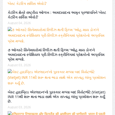
કેટરિંગ ક્ષેત્રે રાષ્ટ્રીય ઓળખ : અમદાવાદના અમૃત પ્રજાપતિને ‘બેસ્ટ
કેટરિંગ સર્વિસ એવોર્ડ’
August 04, 2026
૭ ઓગસ્ટે સિનેમાઘરોમાં રિલીઝ થતી ફિલ્મ ‘ઓહ માય ડોગ’ને
અમદાવાદના સ્પેશિયલ પ્રી-રિલીઝ સ્ક્રીનિંગમાં પ્રેક્ષકોનો અપ્રતિમ
પ્રેમ મળ્યો.
August 03, 2026
બેસ્ટ હાઇબ્રિડ એરલાઇન’નો પુરસ્કાર મળ્યા બાદ વિયેટજેટે (Vietjet)
INR 11થી શરૂ થતા ભાડા સાથે એક સપ્તાહ લાંબુ પ્રમોશન શરૂ કર્યું
છે.
August 03, 2026