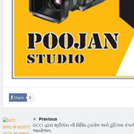
Share
0
Previous
GCCI દ્વારા શ્રીલંકા ની વિવિધ ટ્રાવેલ અને ટૂરિઝમ કંપ
આયોજન.