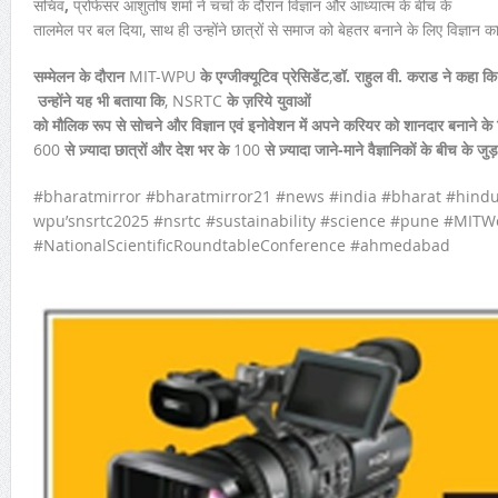
सचिव
,
प्रोफेसर आशुतोष शर्मा ने चर्चा के दौरान विज्ञान और आध्यात्म के बीच के
तालमेल पर बल दिया, साथ ही उन्होंने छात्रों से समाज को बेहतर बनाने के लिए विज्ञा
सम्मेलन के दौरान
MIT-WPU
के एग्जीक्यूटिव प्रेसिडेंट
,
डॉ. राहुल वी. कराड ने कहा क
उन्होंने यह भी बताया कि
, NSRTC
के ज़रिये युवाओं
को मौलिक रूप से सोचने और विज्ञान
एवं इनोवेशन में अपने करियर को शानदार बनाने के ल
600
से ज़्यादा छात्रों और देश भर के
100
से
ज़्यादा जाने-माने वैज्ञानिकों के बीच के 
#bharatmirror #bharatmirror21 #news #india #bharat #hin
wpu’snsrtc2025 #nsrtc #sustainability #science #pune #MITW
#NationalScientificRoundtableConference #ahmedabad