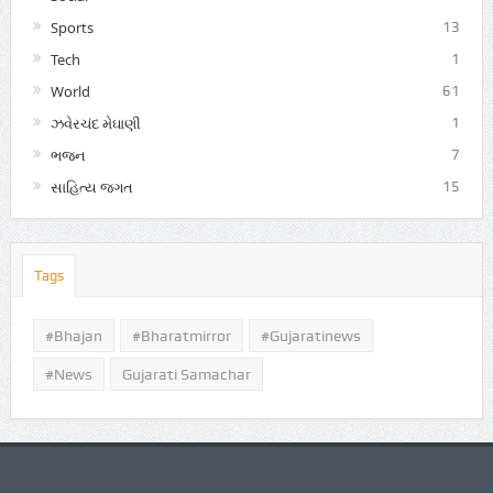
Sports
13
Tech
1
World
61
ઝવેરચંદ મેઘાણી
1
ભજન
7
સાહિત્ય જગત
15
Tags
#Bhajan
#bharatmirror
#gujaratinews
#news
Gujarati Samachar