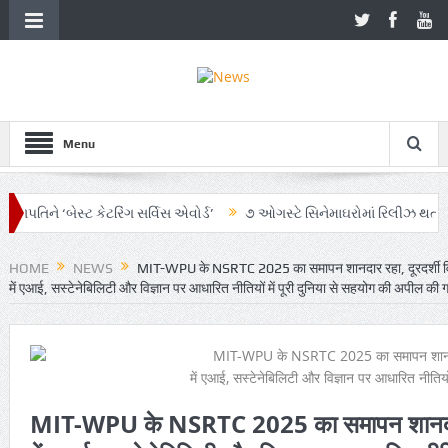
Menu
િને ‘બેસ્ટ કેટરિંગ સર્વિસ એવોર્ડ’
૭ ઓગસ્ટે સિનેમાઘરોમાં રિલીઝ થતી ફિલ્મ 
ભિયાનમાં AI અને ગ્રાહક સમજનો અનોખો સમન્વય
Zen – Z ના નામે આંદોલનના ભ
HOME
NEWS
MIT-WPU के NSRTC 2025 का समापन शानदार रहा, दूरदर्शी विच
में एआई, सस्टेनेबिलिटी और विज्ञान पर आधारित नीतियों में पूरी दुनिया से सहयोग की अपील की 
MIT-WPU के NSRTC 2025 का समापन शानदार रहा,