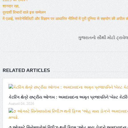
ગુજરાતનો સૌથી મોટો ટ્રાવે
RELATED ARTICLES
કેટરિંગ ક્ષેત્રે રાષ્ટ્રીય ઓળખ : અમદાવાદના અમૃત પ્રજાપતિને ‘બેસ્ટ કેટરિં
August 04, 2026
૭ ઓગસ્ટે સિનેમાઘરોમાં રિલીઝ થતી ફિલ્મ ‘ઓહ માય ડોગ’ને અમદાવાદના સ્પેશ