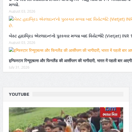
મળ્યો.
August 03, 2026
બેસ્ટ હાઇબ્રિડ એરલાઇન’નો પુરસ્કાર મળ્યા બાદ વિયેટજેટે (Vietjet) INR 
August 03, 2026
इन्फिस्टार रिन्यूएबल्स और फिनलैंड की आर्सीप्लग की भागीदारी, भारत में पहली बार आए
July 31, 2026
YOUTUBE