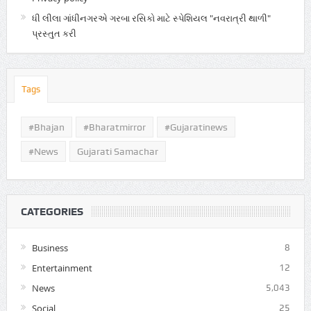
ધી લીલા ગાંધીનગરએ ગરબા રસિકો માટે સ્પેશિયલ "નવરાત્રી થાળી"
પ્રસ્તુત કરી
Tags
#Bhajan
#bharatmirror
#gujaratinews
#news
Gujarati Samachar
CATEGORIES
Business
8
Entertainment
12
News
5,043
Social
25