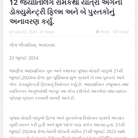
12 જ્યોતિર્લિંગ રામકથા યાત્રા અંગેની
ડોક્યુમેન્ટ્રી ફિલ્મ અને બે પુસ્તકોનું
અનાવરણ કર્યુ.
on:
July 22, 2024
In:
News
Print
Email
નીતા લીંબાચિયા, અમદાવાદ.
22 જુલાઈ 2024:
જાણીતા આધ્યાત્મિક ગુરુ અને કથાકાર પૂજ્ય મોરારી બાપુએ 21મી
જુલાઈ,2024ના રોજ ગુરુ પૂર્ણિમાના શુભ પ્રસંગે બે નવા પુસ્તકો અને
એક ડોક્યુમેન્ટરી ફિલ્મનું વિમોચન કર્યું છે. આધ્યાત્મિક રજૂઆત તથા
વ્યક્તિગત અનુભવોથી ભરપૂર આ લોંચ દર્શકોને આકર્ષવા તથા વ્યાપક
પ્રેરણા પ્રદાન કરવાની ખાતરી આપે છે.
પૂજ્ય મોરારી બાપુએ ફિલ્મ અને પુસ્તકોના વિમોચન પ્રસંગે અત્યંત
ખુશી વ્યક્ત કરી હતી અને શુભ ‘યોગ’ તરફ સંકેત આપ્યા હતા. 21મી
જુલાઈ 2024ના રોજ તેમની લોંચની તારીખ 21મી જુલાઈ 2023 સાથે