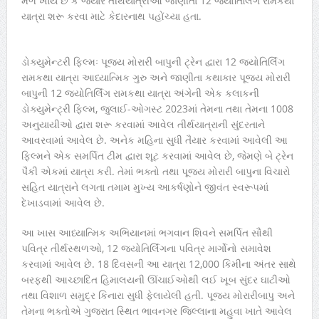
મેળ ખાય છે કે જ્યારે તીર્થયાત્રીઓ જાણીતા 12 જ્યોતિર્લિંગ રામકથા
યાત્રા શરૂ કરવા માટે કેદારનાથ પહોંચ્યા હતા.
ડોક્યુમેન્ટરી ફિલ્મઃ પૂજય મોરારી બાપુની ટ્રેન દ્વારા 12 જ્યોતિર્લિંગ
રામકથા યાત્રા આધ્યાત્મિક ગુરુ અને જાણીતા કથાકાર પૂજ્ય મોરારી
બાપુની 12 જ્યોતિર્લિંગ રામકથા યાત્રા અંગેની એક કલાકની
ડોક્યુમેન્ટ્રી ફિલ્મ, જુલાઈ-ઓગસ્ટ 2023માં તેમના તથા તેમના 1008
અનુયાયીઓ દ્વારા શરૂ કરવામાં આવેલ તીર્થયાત્રાની સુંદરતાને
આવરવામાં આવેલ છે. અનેક મહિના સુધી તૈયાર કરવામાં આવેલી આ
ફિલ્મને એક સમર્પિત ટીમ દ્વારા શૂટ કરવામાં આવેલ છે, જેમણે બે ટ્રેન
પૈકી એકમાં યાત્રા કરી. તેમાં ભક્તો તથા પૂજ્ય મોરારી બાપુના વિચારો
સહિત યાત્રાને લગતા તમામ મુખ્ય આકર્ષણોને જીવંત સ્વરૂપમાં
દેખાડવામાં આવેલ છે.
આ ખાસ આધ્યાત્મિક અભિયાનમાં ભગવાન શિવને સમર્પિત સૌથી
પવિત્ર તીર્થસ્થળઓ, 12 જ્યોતિર્લિંગના પવિત્ર માર્ગોનો સમાવેશ
કરવામાં આવેલ છે. 18 દિવસની આ યાત્રા 12,000 કિમીના અંતર સાથે
બરફથી આચ્છાદિત હિમાલયની ઊંચાઈઓથી લઈ ખૂબ સુંદર ઘાટીઓ
તથા વિશાળ સમુદ્ર કિનારા સુધી ફેલાયેલી હતી. પૂજ્ય મોરારીબાપુ અને
તેમના ભક્તોએ ગુજરાત સ્થિત ભાવનગર જિલ્લાના મહુવા ખાતે આવેલ