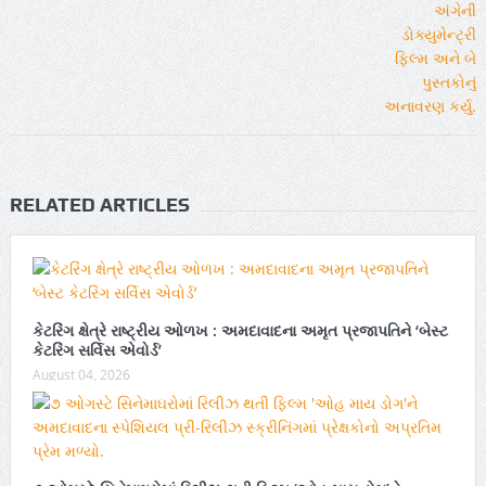
RELATED ARTICLES
કેટરિંગ ક્ષેત્રે રાષ્ટ્રીય ઓળખ : અમદાવાદના અમૃત પ્રજાપતિને ‘બેસ્ટ
કેટરિંગ સર્વિસ એવોર્ડ’
August 04, 2026