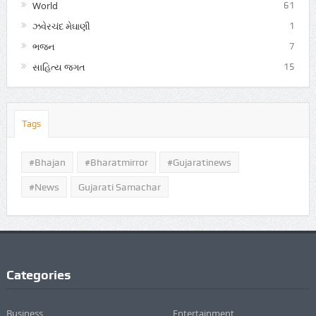
World
61
ઝવેરચંદ મેઘાણી
1
ભજન
7
સાહિત્ય જગત
15
Tags
#Bhajan
#bharatmirror
#gujaratinews
#news
Gujarati Samachar
Categories
Business
Entertainment