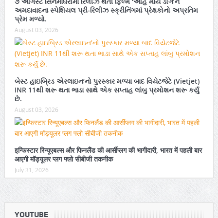
૭ ઓગસ્ટે સિનેમાઘરોમાં રિલીઝ થતી ફિલ્મ ‘ઓહ માય ડોગ’ને
અમદાવાદના સ્પેશિયલ પ્રી-રિલીઝ સ્ક્રીનિંગમાં પ્રેક્ષકોનો અપ્રતિમ
પ્રેમ મળ્યો.
August 03, 2026
બેસ્ટ હાઇબ્રિડ એરલાઇન’નો પુરસ્કાર મળ્યા બાદ વિયેટજેટે (Vietjet)
INR 11થી શરૂ થતા ભાડા સાથે એક સપ્તાહ લાંબુ પ્રમોશન શરૂ કર્યું
છે.
August 03, 2026
इन्फिस्टार रिन्यूएबल्स और फिनलैंड की आर्सीप्लग की भागीदारी, भारत में पहली बार
आएगी मॉड्यूलर प्लग फ्लो सीबीजी तकनीक
July 31, 2026
YOUTUBE