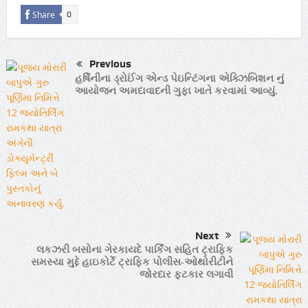
Share
0
Previous
હર્ષિનીના ડ્રોઈંગ એન્ડ પેઇન્ટિંગના એક્ઝિબિશન નું
આયોજન અમદાવાદની ગુફા ખાતે કરવામાં આવ્યું.
Next
લકઝરી બસોના ગેરકાયદે પાર્કિંગ સહિત ટ્રાફિક
સમસ્યા મુદ્દે હાઇકોર્ટે ટ્રાફિક પોલીસ-ઓથોરીટીને
જોરદાર ફટકાર લગાવી