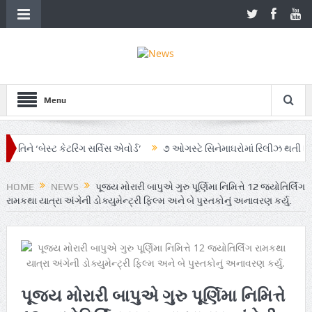
Menu
ે ‘બેસ્ટ કેટરિંગ સર્વિસ એવોર્ડ’
૭ ઓગસ્ટે સિનેમાઘરોમાં રિલીઝ થતી ફિલ્મ ‘ઓ
યાનમાં AI અને ગ્રાહક સમજનો અનોખો સમન્વય
Zen – Z ના નામે આંદોલનના ભાગ
HOME
NEWS
પૂજ્ય મોરારી બાપુએ ગુરુ પૂર્ણિમા નિમિત્તે 12 જ્યોતિર્લિંગ
રામકથા યાત્રા અંગેની ડોક્યુમેન્ટ્રી ફિલ્મ અને બે પુસ્તકોનું અનાવરણ કર્યુ.
પૂજ્ય મોરારી બાપુએ ગુરુ પૂર્ણિમા નિમિત્તે