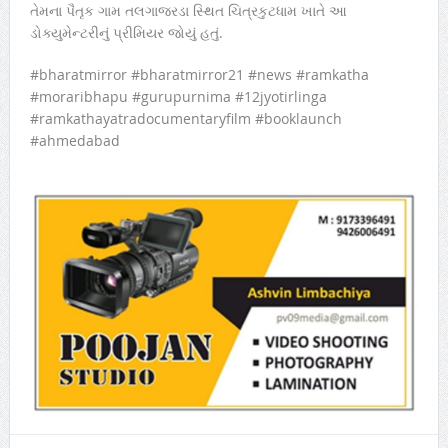
તેમના પૈતૃક ગામ તલગાજરડા સ્થિત ચિત્રકુટધામ ખાતે આ
ડોક્યુમેન્ટરીનું પ્રીમિયર જોયું હતું.
#bharatmirror #bharatmirror21 #news #ramkatha
#moraribhapu #gurupurnima #12jyotirlinga
#ramkathayatradocumentaryfilm #booklaunch
#ahmedabad