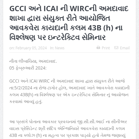
GCCI અને ICAI ની WIRCની અમદાવાદ
શાખા દ્વારા સંયુક્ત રીતે આયોજિત
આવકવેરા કાયદાની કલમ 43B (h) ના
વિશ્લેષણ પર ઇન્ટરેક્ટિવ સેમિનાર
on:
February 05, 2024
In:
News
Print
Email
નીતા લીંબાચિયા, અમદાવાદ.
05 ફેબ્રુઆરી 2024:
GCCI અને ICAI WIRC ની અમદાવાદ શાખા દ્વારા સંયુક્ત રીતે આજે
તા:5/2/2024 ના રોજ ટાગોર હોલ, અમદાવાદ ખાતે આવકવેરા કાયદાની
કલમ 43B(h) ના વિશ્લેષણ પર એક ઇન્ટરેક્ટિવ સેમિનાર નું આયોજન
કરવામાં આવ્યું હતું.
આ પ્રસંગે પોતાના આવકાર પ્રવચનમાં જી.સી.સી.આઈ ના સીનીઅર
વાઇસ પ્રેસિડેન્ટ શ્રી સંદિપ એન્જિનિયરે આવકવેરા કાયદાની કલમ
43B ના ક્લોઝ (h) ના મહત્વ પર પ્રકાશ પાડ્યો હતો તેમજ જણાવ્યું