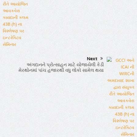
Next
અંગદાનને પ્રોત્સાહન માટે યોજાયેલી કેડી
મેરથોનમાં પાંચ હજારથી વધુ લોકો સામેલ થયા