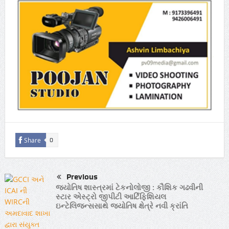
Share
0
Previous
જ્યોતિષ શાસ્ત્રમાં ટેકનોલોજી : કૌશિક ગઢવીની
સ્ટાર એસ્ટ્રો જીપીટી આર્ટિફિશિયલ
ઇન્ટેલિજન્સસાથે જ્યોતિષ ક્ષેત્રે નવી ક્રાંતિ