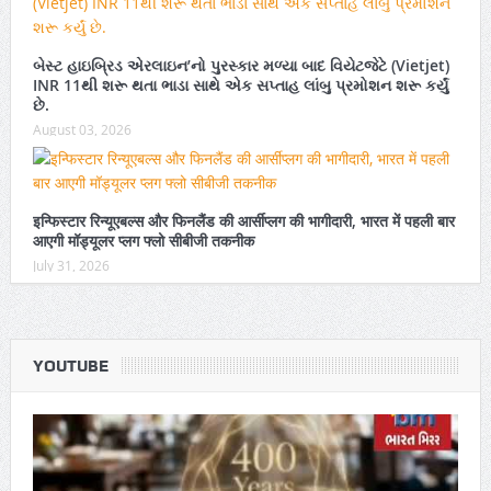
બેસ્ટ હાઇબ્રિડ એરલાઇન’નો પુરસ્કાર મળ્યા બાદ વિયેટજેટે (Vietjet)
INR 11થી શરૂ થતા ભાડા સાથે એક સપ્તાહ લાંબુ પ્રમોશન શરૂ કર્યું
છે.
August 03, 2026
इन्फिस्टार रिन्यूएबल्स और फिनलैंड की आर्सीप्लग की भागीदारी, भारत में पहली बार
आएगी मॉड्यूलर प्लग फ्लो सीबीजी तकनीक
July 31, 2026
YOUTUBE