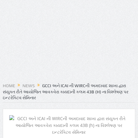
HOME
NEWS
GCCI અને ICAI ની WIRCની અમદાવાદ શાખા દ્વારા
સંયુક્ત રીતે આયોજિત આવકવેરા કાયદાની કલમ 43B (H) ના વિશ્લેષણ પર
ઇન્ટરેક્ટિવ સેમિનાર