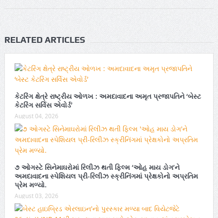
RELATED ARTICLES
કેટરિંગ ક્ષેત્રે રાષ્ટ્રીય ઓળખ : અમદાવાદના અમૃત પ્રજાપતિને ‘બેસ્ટ
કેટરિંગ સર્વિસ એવોર્ડ’
August 04, 2026
૭ ઓગસ્ટે સિનેમાઘરોમાં રિલીઝ થતી ફિલ્મ ‘ઓહ માય ડોગ’ને
અમદાવાદના સ્પેશિયલ પ્રી-રિલીઝ સ્ક્રીનિંગમાં પ્રેક્ષકોનો અપ્રતિમ
પ્રેમ મળ્યો.
August 03, 2026