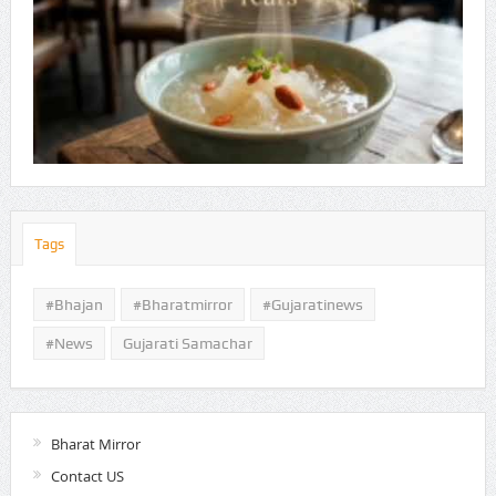
Tags
#Bhajan
#bharatmirror
#gujaratinews
#news
Gujarati Samachar
Bharat Mirror
Contact US