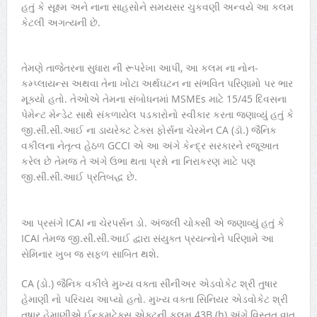
હતું કે સૂક્ષ્મ અને નાના સાહસોને સમયસર ચુકવણી અન્વયે આ કલમ
કેટલી અગત્યની છે.
તેમણે તાજેતરના સુધારા ની રૂપરેખા આપી, આ કલમ ના નોન-
કમ્પ્લાયન્સ અથવા તેના ખોટા અર્થઘટન ના સંભવિત પરિણામો પર ભાર
મૂક્યો હતો. તેઓએ તેમના સંબોધનમાં MSMEs માટે 15/45 દિવસના
પેમેન્ટ મેન્ડેટ સાથે સંકળાયેલ પડકારોનો સ્વીકાર કરતા જણાવ્યું હતું કે
જી.સી.સી.આઈ ના ડાયરેક્ટ ટેક્સ ફોર્સના ચેરમેન CA (ડૉ.) જૈનિક
વકીલના નેતૃત્વ હેઠળ GCCI એ આ અંગે કેન્દ્ર સરકારને રજૂઆત
કરેલ છે તેમજ તે અંગે ઉભા થતા પ્રશ્નો ના નિરાકરણ માટે પણ
જી.સી.સી.આઈ પ્રતિબદ્ધ છે.
આ પ્રસંગે ICAI ના ચેરપર્સન ડો. અંજલી ચોક્સી એ જણાવ્યું હતું કે
ICAI તેમજ જી.સી.સી.આઈ દ્વારા સંયુક્ત પ્રયત્નોને પરિણામે આ
સેમિનાર ખુબ જ સફળ સાબિત થશે.
CA (ડો.) જૈનિક વકીલે મુખ્ય વક્તા સીનીઅર એડવોકેટ શ્રી તુષાર
હેમાણી નો પરિચય આપ્યો હતો. મુખ્ય વક્તા સિનિયર એડવોકેટ શ્રી
તુષાર હેમાણીએ ઈન્કમટેક્સ એક્ટની કલમ 43B (h) અંગે વિસ્તૃત વાત