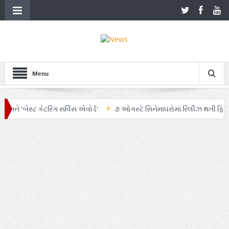
Menu
ેસ્ટ કેટરિંગ સર્વિસ એવોર્ડ’
૭ ઓગસ્ટે સિનેમાઘરોમાં રિલીઝ થતી ફિલ્મ ‘ઓહ મા
માં AI અને ગ્રાહક સમજનો અનોખો સમન્વય
Zen – Z ના નામે આંદોલનના ભાગ રૂ