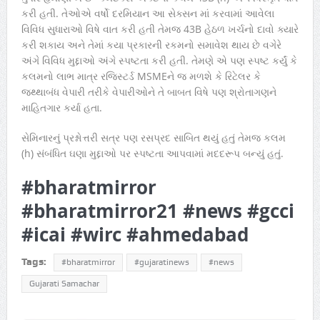
કરી હતી. તેઓએ વર્ષો દરમિયાન આ સેક્સન માં કરવામાં આવેલા
વિવિધ સુધારાઓ વિષે વાત કરી હતી તેમજ 43B હેઠળ ખર્ચનો દાવો ક્યારે
કરી શકાય અને તેમાં કયા પ્રકારની રકમનો સમાવેશ થાય છે વગેરે
અંગે વિવિધ મુદ્દાઓ અંગે સ્પષ્ટતા કરી હતી. તેમણે એ પણ સ્પષ્ટ કર્યું કે
કલમનો લાભ માત્ર રજિસ્ટર્ડ MSMEને જ મળશે કે રિટેલર કે
જથ્થાબંધ વેપારી તરીકે વેપારીઓને તે બાબત વિષે પણ શ્રોતાગણને
માહિતગાર કર્યા હતા.
સેમિનારનું પ્રશ્નોત્તરી સત્ર પણ રસપ્રદ સાબિત થયું હતું તેમજ કલમ
(h) સંબંધિત ઘણા મુદ્દાઓ પર સ્પષ્ટતા આપવામાં મદદરૂપ બન્યું હતું.
#bharatmirror
#bharatmirror21 #news #gcci
#icai #wirc #ahmedabad
Tags:
#bharatmirror
#gujaratinews
#news
Gujarati Samachar