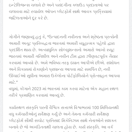
ઇન્ટેલિજન્સ ચલાવે છે અને પસંદગીના ક્લાઉડ પ્રદાતાઓ પર
ચલાવવા માટે રચાયેલ ઓપન પ્લેટફોર્મ સાથે આવક પ્રક્રિયામાં
જટિલતાઓને દૂર કરે છે.
ગોગીને જણાવ્યું હતું કે, “ઉત્પાદનની નવીનતા અને શ્રેષ્ઠતા પ્રત્યેની
અમારી અતૂટ પ્રતિબદ્ધતા ભારતમાં અમારી વ્યૂહાત્મક પહેલો દ્વારા
પ્રદર્શિત થાય છે. અત્યાધુનિક સોલ્યુશન્સનો અમારો આખો સ્યૂટ
ભારતમાં અમારી ગતિશીલ અને નવીન ટીમ દ્વારા ઝીણવટપૂર્વક તૈયાર
કરવામાં આવ્યો છે. અમે ભવિષ્ય તરફ ધ્યાન આપીએ છીએ. સંશોધન
અને વિકાસમાં રોકાણોને પ્રાધાન્ય આપવા માટે સમર્પિત છે, નવી
ઊંચાઈઓ સુધીના અમારા ઉકેલોના પોર્ટફોલિયોને પ્રોત્સાહન આપવા
માટે.”
વધુમાં, કોંગાને 2023 માં ભારતમાં કામ કરવા માટેના એક મહાન સ્થળ
તરીકે પ્રમાણિત કરવામાં આવ્યું છે.
કાર્યસ્થળ સંસ્કૃતિ પરની વૈશ્વિક સત્તાએ વિશ્વભરમાં 100 મિલિયનથી
વધુ કર્મચારીઓનું સર્વેક્ષણ કર્યું છે અને તેમના કર્મચારી સર્વેક્ષણ
પ્લેટફોર્મ સૌથી સચોટ પ્રતિસાદ મિકેનિઝમ સાથે નેતાઓને સશક્ત
બનાવે છે જે અખંડિતતાથી ચાલતા હોય છે. કાર્ય સંસ્કૃતિ. આ વર્ક