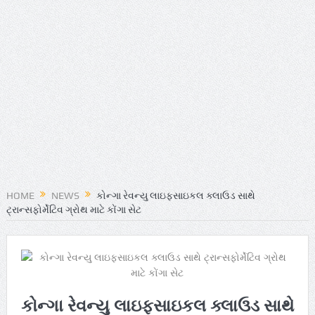
HOME
NEWS
કોન્ગા રેવન્યુ લાઇફસાઇકલ ક્લાઉડ સાથે
ટ્રાન્સફોર્મેટિવ ગ્રોથ માટે કોંગા સેટ
કોન્ગા રેવન્યુ લાઇફસાઇકલ ક્લાઉડ સાથે