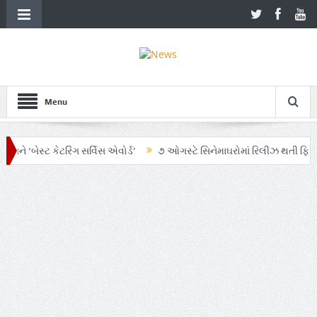
Menu
બેસ્ટ કેટરિંગ સર્વિસ એવોર્ડ’
૭ ઓગસ્ટે સિનેમાઘરોમાં રિલીઝ થતી ફિલ્મ ‘ઓહ મ
માં AI અને ગ્રાહક સમજનો અનોખો સમન્વય
Zen – Z ના નામે આંદોલનના ભાગ રૂ