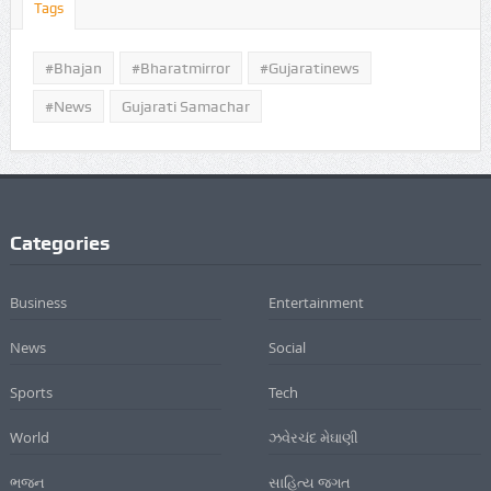
Tags
#Bhajan
#bharatmirror
#gujaratinews
#news
Gujarati Samachar
Categories
Business
Entertainment
News
Social
Sports
Tech
World
ઝવેરચંદ મેઘાણી
ભજન
સાહિત્ય જગત