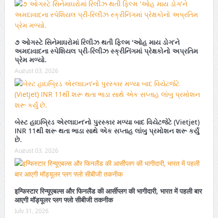
૭ ઓગસ્ટે સિનેમાઘરોમાં રિલીઝ થતી ફિલ્મ ‘ઓહ માય ડોગ’ને
અમદાવાદના સ્પેશિયલ પ્રી-રિલીઝ સ્ક્રીનિંગમાં પ્રેક્ષકોનો અપ્રતિમ
પ્રેમ મળ્યો.
August 03, 2026
બેસ્ટ હાઇબ્રિડ એરલાઇન’નો પુરસ્કાર મળ્યા બાદ વિયેટજેટે (Vietjet)
INR 11થી શરૂ થતા ભાડા સાથે એક સપ્તાહ લાંબુ પ્રમોશન શરૂ કર્યું
છે.
August 03, 2026
इन्फिस्टार रिन्यूएबल्स और फिनलैंड की आर्सीप्लग की भागीदारी, भारत में पहली बार
आएगी मॉड्यूलर प्लग फ्लो सीबीजी तकनीक
July 31, 2026