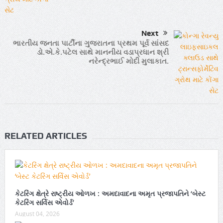
Next
ભારતીય જનતા પાર્ટીના ગુજરાતના પ્રથમ પૂર્વ સાંસદ
ડો.એ.કે.પટેલ સાથે માનનીય વડાપ્રધાન શ્રી
નરેન્દ્રભાઈ મોદી મુલાકાત.
RELATED ARTICLES
કેટરિંગ ક્ષેત્રે રાષ્ટ્રીય ઓળખ : અમદાવાદના અમૃત પ્રજાપતિને ‘બેસ્ટ
કેટરિંગ સર્વિસ એવોર્ડ’
August 04, 2026