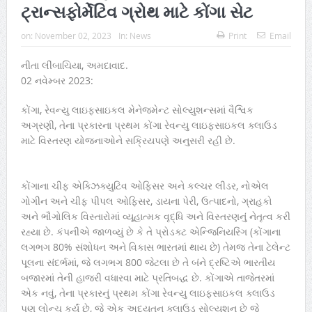
ટ્રાન્સફોર્મેટિવ ગ્રોથ માટે કોંગા સેટ
on:
November 02, 2023
In:
News
Print
Email
નીતા લીંબાચિયા, અમદાવાદ.
02 નવેમ્બર 2023:
કોંગા, રેવન્યુ લાઇફસાઇકલ મેનેજમેન્ટ સોલ્યુશન્સમાં વૈશ્વિક
અગ્રણી, તેના પ્રકારના પ્રથમ કોંગા રેવન્યુ લાઇફસાઇકલ ક્લાઉડ
માટે વિસ્તરણ યોજનાઓને સક્રિયપણે અનુસરી રહી છે.
કોંગાના ચીફ એક્ઝિક્યુટિવ ઓફિસર અને કલ્ચર લીડર, નોએલ
ગોગીન અને ચીફ પીપલ ઓફિસર, ડાયના પેરી, ઉત્પાદનો, ગ્રાહકો
અને ભૌગોલિક વિસ્તારોમાં વ્યૂહાત્મક વૃદ્ધિ અને વિસ્તરણનું નેતૃત્વ કરી
રહ્યા છે. કંપનીએ જાળવ્યું છે કે તે પ્રોડક્ટ એન્જિનિયરિંગ (કોંગાના
લગભગ 80% સંશોધન અને વિકાસ ભારતમાં થાય છે) તેમજ તેના ટેલેન્ટ
પૂલના સંદર્ભમાં, જે લગભગ 800 જેટલા છે તે બંને દ્રષ્ટિએ ભારતીય
બજારમાં તેની હાજરી વધારવા માટે પ્રતિબદ્ધ છે. કોંગાએ તાજેતરમાં
એક નવું, તેના પ્રકારનું પ્રથમ કોંગા રેવન્યુ લાઇફસાઇકલ ક્લાઉડ
પણ લોન્ચ કર્યું છે, જે એક અદ્યતન ક્લાઉડ સોલ્યુશન છે જે