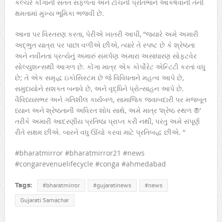
કલ્ચરે કોંગાની સતત સફળતા અને ટોચની પ્રતિભાને આકર્ષવાની તેની
ક્ષમતામાં મુખ્ય ભૂમિકા ભજવી છે.
આના પર વિસ્તરણ કરતા, પેરીએ ખાતરી આપી, “જ્યારે અમે અમારી
અદ્ભુત યાત્રા પર પાછા વળીએ છીએ, ત્યારે તે સ્પષ્ટ છે કે શ્રેષ્ઠતા
અને નવીનતા પ્રત્યેનું અમારું સમર્પણ અમારા અસાધારણ સોફ્ટવેર
સોલ્યુશન્સથી આગળ છે. કોંગા માત્ર એક કોર્પોરેટ એન્ટિટી કરતાં વધુ
છે; તે એક સમૃદ્ધ ઇકોસિસ્ટમ છે જે વિવિધતાને મહત્વ આપે છે,
સમુદાયોને સશક્ત બનાવે છે, અને વૃદ્ધિને પ્રોત્સાહન આપે છે.
વૈવિધ્યસભર અને ગતિશીલ કાર્યબળ, સામાજિક જવાબદારી પર મજબૂત
ધ્યાન અને શ્રેષ્ઠતાની અવિરત શોધ સાથે, અમે માત્ર ‘શ્રેષ્ઠ સ્થળ ®’
તરીકે અમારી આદરણીય પ્રતિષ્ઠા પ્રાપ્ત કરી નથી, પરંતુ અમે સંપૂર્ણ
રીતે સક્ષમ છીએ. બારને વધુ ઊંચો કરવા માટે પ્રતિબદ્ધ છીએ. “
#bharatmirror #bharatmirror21 #news
#congarevenuelifecycle #conga #ahmedabad
Tags:
#bharatmirror
#gujaratinews
#news
Gujarati Samachar