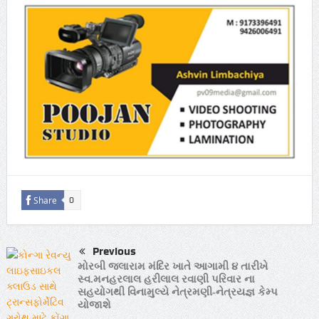
Share
0
Previous
મોરબી જલારામ મંદિર ખાતે આગામી ૪ તારીખે
સ્વ.મનહરલાલ હરીલાલ રવાણી પરિવાર ના
સહયોગથી વિનામુલ્યે નેત્રમણી-નેત્રયજ્ઞ કેમ્પ
યોજાશે