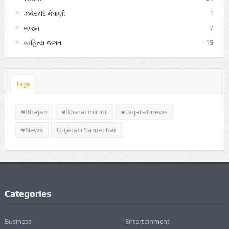
ઝવેરચંદ મેઘાણી
1
ભજન
7
સાહિત્ય જગત
15
Tags
#Bhajan
#bharatmirror
#gujaratinews
#news
Gujarati Samachar
Categories
Business
Entertainment