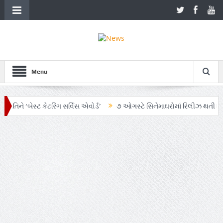
Menu
ે ‘બેસ્ટ કેટરિંગ સર્વિસ એવોર્ડ’
૭ ઓગસ્ટે સિનેમાઘરોમાં રિલીઝ થતી ફિલ્મ ‘ઓ
યાનમાં AI અને ગ્રાહક સમજનો અનોખો સમન્વય
Zen – Z ના નામે આંદોલનના ભાગ