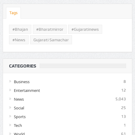
Tags
#Bhajan
#bharatmirror
#gujaratinews
#news
Gujarati Samachar
CATEGORIES
Business
8
Entertainment
12
News
5,043
Social
25
Sports
13
Tech
1
World
61