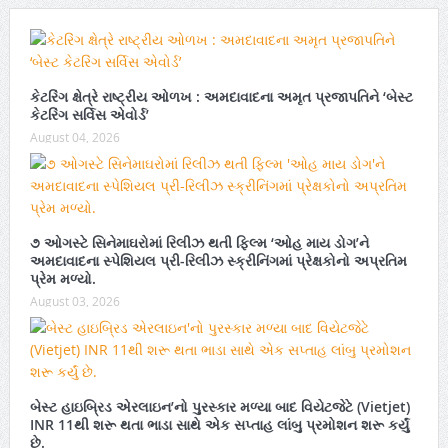
કેટરિંગ ક્ષેત્રે રાષ્ટ્રીય ઓળખ : અમદાવાદના અમૃત પ્રજાપતિને ‘બેસ્ટ
કેટરિંગ સર્વિસ એવોર્ડ’
August 04, 2026
૭ ઓગસ્ટે સિનેમાઘરોમાં રિલીઝ થતી ફિલ્મ ‘ઓહ માય ડોગ’ને
અમદાવાદના સ્પેશિયલ પ્રી-રિલીઝ સ્ક્રીનિંગમાં પ્રેક્ષકોનો અપ્રતિમ
પ્રેમ મળ્યો.
August 03, 2026
બેસ્ટ હાઇબ્રિડ એરલાઇન’નો પુરસ્કાર મળ્યા બાદ વિયેટજેટે (Vietjet)
INR 11થી શરૂ થતા ભાડા સાથે એક સપ્તાહ લાંબુ પ્રમોશન શરૂ કર્યું
છે.