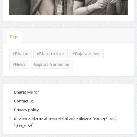
Tags
#Bhajan
#bharatmirror
#gujaratinews
#news
Gujarati Samachar
Bharat Mirror
Contact US
Privacy policy
ધી લીલા ગાંધીનગરએ ગરબા રસિકો માટે સ્પેશિયલ "નવરાત્રી થાળી"
પ્રસ્તુત કરી