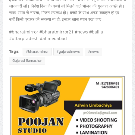
जानकारी ली। निर्देश दिया कि बच्चों को मिलने वाले भोजन की गुणवत्ता अच्छी हो।
समय-समय से नास्ता, भोजन उपलब्ध हो। बच्चों के साथ अच्छा व्यवहार हो एवं
उन्हें किसी प्रकार की समस्या ना हो, इसका खास ध्यान रखा जाए।
#bharatmirror #bharatmirror21 #news #ballia
#uttarpradesh #ahmedabad
Tags:
#bharatmirror
#gujaratinews
#news
Gujarati Samachar