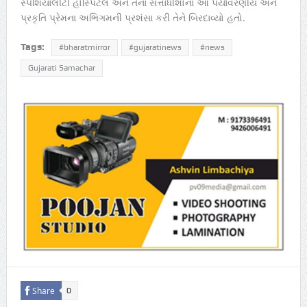
સ્પેશિયાલીટી હોસ્પિટલ અને તેના સત્તાધીશોના આ પર્યાવરણીય અને
પ્રકૃતિ પ્રેમના અભિગમની પ્રશંસા કરી તેને બિરદાવ્યો હતો.
Tags:
#bharatmirror
#gujaratinews
#news
Gujarati Samachar
Share
0