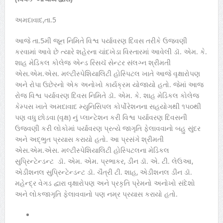
અમદાવાદ,તા.5
આજે તા.5મી જૂન નિમિતે વિશ્વ પર્યાવરણ દિવસ તરીકે ઉજવણી
કરવામાં આવે છે ત્યારે શહેરના ચાંદખેડા વિસ્તારમાં આવેલી ડૉ. એમ. કે.
શાહ મેડિકલ કોલેજ એન્ડ રિસચૅ સેન્ટર સંલગ્ન શ્રીમતી
એસ.એમ.એસ. મલ્ટીસ્પેશિયાલિટી હોસ્પિટલ ખાતે આજે વૃક્ષારોપણ
અને રોપા ઉછેરનો એક અનોખો કાર્યક્રમ યોજાયો હતો. જેમાં આજ
રોજ વિશ્વ પર્યાવરણ દિવસ નિમિતે ડૉ. એમ. કે. શાહ મેડિકલ કોલેજ
કેમ્પસ ખાતે અમદાવાદ મ્યુનિસિપલ કોર્પોરેશનના સહયોગથી ૧૫૦થી
પણ વધુ છોડવા (વૃક્ષ) નું પ્લાન્ટેશન કરી વિશ્વ પર્યાવરણ દિવસની
ઉજવણી કરી લોકોમાં પર્યાવરણ પ્રત્યે જાગૃતિ ફેલાવવાનો બહુ સુંદર
અને અદ્ભુત પ્રયાસ કરાયો હતો. આ પ્રસંગે શ્રીમતી
એસ.એમ.એસ. મલ્ટીસ્પેશિયાલિટી હોસ્પિટલના મેડિકલ
સુપ્રિન્ટેન્ડન્ટ ડૉ. એમ. એમ. પ્રભાકર, ડીન ડૉ. એ. ટી. લેઉઆ,
એડીશનલ સુપ્રિન્ટેન્ડન્ટ ડૉ. ચૈત્રી ટી. શાહ, એડીશનલ ડીન ડૉ.
મહેન્દ્ર વેગડ દ્વારા વૃક્ષારોપણ અને પ્રકૃતિ પ્રેમનો અનોખો સંદેશો
અને લોકજાગૃતિ ફેલાવવાનો પણ નમ્ર પ્રયાસ કરાયો હતો.