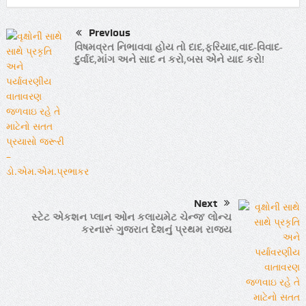
Previous
વિષમવ્રત નિભાવવા હોય તો દાદ,ફરિયાદ,વાદ-વિવાદ-
દુર્વાદ,માંગ અને સાદ ન કરો,બસ એને યાદ કરો!
Next
સ્ટેટ એકશન પ્લાન ઓન કલાયમેટ ચેન્જ’ લોન્ચ
કરનારૂં ગુજરાત દેશનું પ્રથમ રાજ્ય