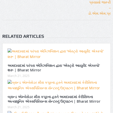
RELATED ARTICLES
અમદાવાદમાં પરંપરા એક્ઝિબિશન દ્વારા ‘એસ્ટ્રો આયુર્વેદ એક્સ્પો’
શરૂ | Bharat Mirror
March 21, 2025
બ્રાન્ડ એમ્બેસેડર મીરા કપૂરના હસ્તે અમદાવાદમાં કેરીસિલના
અત્યાધુનિક એક્સપિરિયન્સ સેન્ટરનું ઉદ્ઘાટન | Bharat Mirror
March 21, 2025