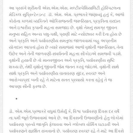
આ પ્રસંગે શ્રીમતી એસ.એમ.એસ. મલ્ટીસ્પેશિયાલિટી હોસ્પિટલના
મેડિકલ સુપ્રિન્ટેન્ડન્ટ ડૉ. એમ. એમ. પ્રભાકરે જણાવ્યું હતું કે, આજે
કોરોના કાળમાં વ્યકિતને ઓકિસજનની જરૂરિયાત, પ્રકૃતિના વરદાન
અને ઇશ્વરીય કૃપાની મહત્તા સમજાઇ છે. વૃક્ષો તેમનું સમગ્ર જીવન
મનુષ્ય સહિત અન્ય પશુ-પક્ષી, પ્રાણી માટે ન્યોછાવર કરી દેતા હોય છે
અને પ્રકૃતિ અને પર્યાવરણીય સમતુલા જાળવવામાં બહુ અપ્રતીમ
યોગદાન આપતાં હોય છે ત્યારે સમાજમાં આજે વૃક્ષોની જરૂરિયાત, તેના
ઉછેર અને તેની જાળવણી-સંવર્ધનની મહત્તા સૌકોઇએ સમજવી પડશે.
વૃક્ષોની હયાતી છે તો માનવજીવન અને પ્રકૃતિ, પર્યાવરણીય સૃષ્ટિ
શકય છે, તેથી વૃક્ષોનું જીવની જેમ જતન કરવું જોઇએ. વૃક્ષોની સાથે
સાથે પ્રકૃતિ અને પર્યાવરણીય વાતાવરણ સુંદર, સ્વચ્છ અને
આરોગ્યપ્રદ બની રહે તે માટેના સતત પ્રયાસો કરતા રહેવું તે જ
આપણા સૌની ફરજ છે.
ડો. એમ.એમ.પ્રભાકરે વધુમાં ઉમેર્યું કે, વિશ્વ પર્યાવરણ દિવસ દર વર્ષે
તા.પમી જૂને ઉજવવામાં આવે છે. આ દિવસની ઉજવણીનો હેતુ લોકોમાં
પર્યાવરણ પ્રત્યે જાગૃતિ ફેલાવવા અને ગ્લોબલ વોર્મિંગ ઘટાડવી અને
પર્યાવરણને સુરક્ષિત રાખવાનો છે. પર્યાવરણ સ્વચ્છ રહે તે માટે આ દિવસે