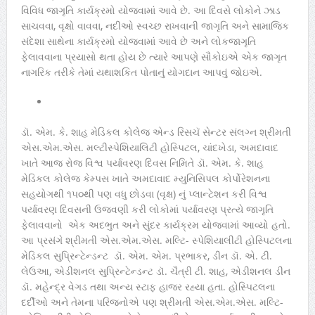
વિવિધ જાગૃતિ કાર્યક્રમો યોજવામાં આવે છે. આ દિવસે લોકોને ઝાડ
સાચવવા, વૃક્ષો વાવવા, નદીઓ સ્વચ્છ રાખવાની જાગૃતિ અને સામાજિક
સંદેશા સાથેના કાર્યક્રમો યોજવામાં આવે છે અને લોકજાગૃતિ
ફેલાવવાના પ્રયાસો થતા હોય છે ત્યારે આપણે સૌકોઇએ એક જાગૃત
નાગરિક તરીકે તેમાં યથાશકિત પોતાનું યોગદાન આપવું જોઇએ.
ડૉ. એમ. કે. શાહ મેડિકલ કોલેજ એન્ડ રિસચૅ સેન્ટર સંલગ્ન શ્રીમતી
એસ.એમ.એસ. મલ્ટીસ્પેશિયાલિટી હોસ્પિટલ, ચાંદખેડા, અમદાવાદ
ખાતે આજ રોજ વિશ્વ પર્યાવરણ દિવસ નિમિતે ડૉ. એમ. કે. શાહ
મેડિકલ કોલેજ કેમ્પસ ખાતે અમદાવાદ મ્યુનિસિપલ કોર્પોરેશનના
સહયોગથી ૧૫૦થી પણ વધુ છોડવા (વૃક્ષ) નું પ્લાન્ટેશન કરી વિશ્વ
પર્યાવરણ દિવસની ઉજવણી કરી લોકોમાં પર્યાવરણ પ્રત્યે જાગૃતિ
ફેલાવવાનો એક અદભુત અને સુંદર કાર્યક્રમ યોજવામાં આવ્યો હતો.
આ પ્રસંગે શ્રીમતી એસ.એમ.એસ. મલ્ટિ- સ્પેશિયાલીટી હોસ્પિટલના
મેડિકલ સુપ્રિન્ટેન્ડન્ટ ડૉ. એમ. એમ. પ્રભાકર, ડીન ડૉ. એ. ટી.
લેઉઆ, એડીશનલ સુપ્રિન્ટેન્ડન્ટ ડૉ. ચૈત્રી ટી. શાહ, એડીશનલ ડીન
ડૉ. મહેન્દ્ર વેગડ તથા અન્ય સ્ટાફ હાજર રહ્યા હતા. હોસ્પિટલના
દર્દીઓ અને તેમના પરિજનોએ પણ શ્રીમતી એસ.એમ.એસ. મલ્ટિ-