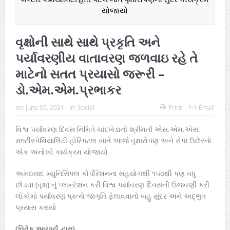
યોજાયો
વૃક્ષોની સાથે સાથે પ્રકૃતિ અને
પર્યાવરણીય વાતાવરણ જળવાઇ રહે તે
માટેનો સતત પ્રયાસો જરૂરી –
ડો.એમ.એમ.પ્રભાકર
on:
June 05, 2021
In:
Social
Print
Email
વિશ્વ પર્યાવરણ દિવસ નિમિતે ચાંદખેડાની શ્રીમતી એસ.એમ.એસ.
મલ્ટીસ્પેશિયાલિટી હોસ્પિટલ ખાતે આજે વૃક્ષારોપણ અને રોપા ઉછેરનો
એક અનોખો કાર્યક્રમ યોજાયો
અમદાવાદ મ્યુનિસિપલ કોર્પોરેશનના સહયોગથી ૧૫૦થી પણ વધુ
છોડવા (વૃક્ષ) નું પ્લાન્ટેશન કરી વિશ્વ પર્યાવરણ દિવસની ઉજવણી કરી
લોકોમાં પર્યાવરણ પ્રત્યે જાગૃતિ ફેલાવવાનો બહુ સુંદર અને અદ્ભુત
પ્રયાસ કરાયો
(વિવેક આચાર્ય દ્વારા)