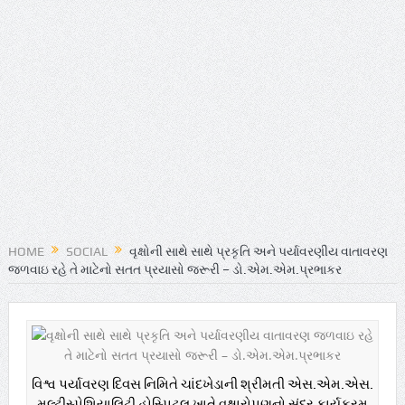
HOME
SOCIAL
વૃક્ષોની સાથે સાથે પ્રકૃતિ અને પર્યાવરણીય વાતાવરણ
જળવાઇ રહે તે માટેનો સતત પ્રયાસો જરૂરી – ડો.એમ.એમ.પ્રભાકર
વિશ્વ પર્યાવરણ દિવસ નિમિતે ચાંદખેડાની શ્રીમતી એસ.એમ.એસ.
મલ્ટીસ્પેશિયાલિટી હોસ્પિટલ ખાતે વૃક્ષારોપણનો સુંદર કાર્યક્રમ