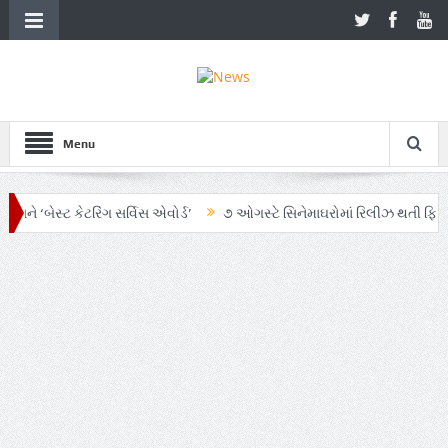
Menu
ેસ્ટ કેટરિંગ સર્વિસ એવોર્ડ’
૭ ઓગસ્ટે સિનેમાઘરોમાં રિલીઝ થતી ફિલ્મ ‘ઓહ મા
ાં AI અને ગ્રાહક સમજનો અનોખો સમન્વય
Zen – Z ના નામે આંદોલનના ભાગ રૂ