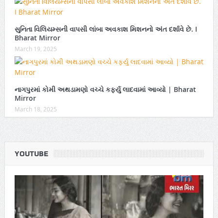
સુનિતા વિલિયમ્સની વાપસી લાંબા અવકાશ મિશનનો અંત દર્શાવે છે. I
Bharat Mirror
March 19, 2025
નાગપુરમાં કોમી અથડામણો વચ્ચે કર્ફ્યુ લાદવામાં આવ્યો | Bharat
Mirror
March 18, 2025
YOUTUBE