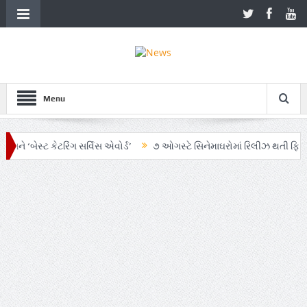
Menu
ેસ્ટ કેટરિંગ સર્વિસ એવોર્ડ’
૭ ઓગસ્ટે સિનેમાઘરોમાં રિલીઝ થતી ફિલ્મ ‘ઓહ મા
માં AI અને ગ્રાહક સમજનો અનોખો સમન્વય
Zen – Z ના નામે આંદોલનના ભાગ રૂ