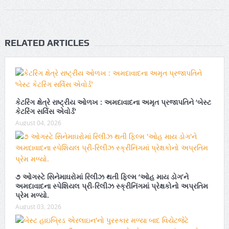
RELATED ARTICLES
કેટરિંગ ક્ષેત્રે રાષ્ટ્રીય ઓળખ : અમદાવાદના અમૃત પ્રજાપતિને ‘બેસ્ટ
કેટરિંગ સર્વિસ એવોર્ડ’
August 04, 2026
૭ ઓગસ્ટે સિનેમાઘરોમાં રિલીઝ થતી ફિલ્મ ‘ઓહ માય ડોગ’ને
અમદાવાદના સ્પેશિયલ પ્રી-રિલીઝ સ્ક્રીનિંગમાં પ્રેક્ષકોનો અપ્રતિમ
પ્રેમ મળ્યો.
August 03, 2026