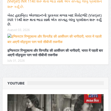
બેસ્ટ હાઇબ્રિડ એરલાઇન’નો પુરસ્કાર મળ્યા બાદ વિયેટજેટે (Vietjet)
INR 11થી શરૂ થતા ભાડા સાથે એક સપ્તાહ લાંબુ પ્રમોશન શરૂ કર્યું
છે.
August 03, 2026
इन्फिस्टार रिन्यूएबल्स और फिनलैंड की आर्सीप्लग की भागीदारी, भारत में पहली बार
आएगी मॉड्यूलर प्लग फ्लो सीबीजी तकनीक
July 31, 2026
YOUTUBE