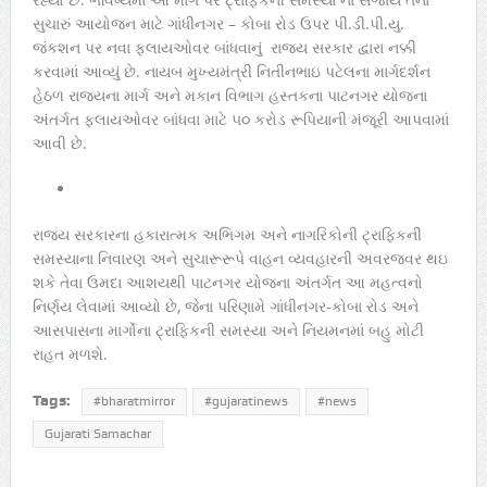
સુચારું આયોજન માટે ગાંધીનગર – કોબા રોડ ઉપર પી.ડી.પી.યુ.
જંકશન પર નવા ફ્લાયઓવર બાંધવાનું રાજ્ય સરકાર દ્વારા નક્કી
કરવામાં આવ્યું છે. નાયબ મુખ્યમંત્રી નિતીનભાઇ પટેલના માર્ગદર્શન
હેઠળ રાજ્યના માર્ગ અને મકાન વિભાગ હસ્તકના પાટનગર યોજના
અંતર્ગત ફ્લાયઓવર બાંધવા માટે ૫૦ કરોડ રૂપિયાની મંજૂરી આપવામાં
આવી છે.
રાજય સરકારના હકારાત્મક અભિગમ અને નાગરિકોની ટ્રાફિકની
સમસ્યાના નિવારણ અને સુચારૂરૂપે વાહન વ્યવહારની અવરજવર થઇ
શકે તેવા ઉમદા આશયથી પાટનગર યોજના અંતર્ગત આ મહત્વનો
નિર્ણય લેવામાં આવ્યો છે, જેના પરિણામે ગાંધીનગર-કોબા રોડ અને
આસપાસના માર્ગોના ટ્રાફિકની સમસ્યા અને નિયમનમાં બહુ મોટી
રાહત મળશે.
Tags:
#bharatmirror
#gujaratinews
#news
Gujarati Samachar