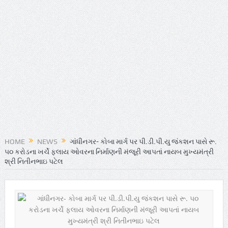
HOME
NEWS
ગાંધીનગર- કોબા માર્ગ પર પી.ડી.પી.યુ જંકશન પાસે રૂ.
૫૦ કરોડના ખર્ચે ફલાય ઓવરના નિર્માણની મંજૂરી આપતાં નાયબ મુખ્યમંત્રી
શ્રી નિતીનભાઇ પટેલ