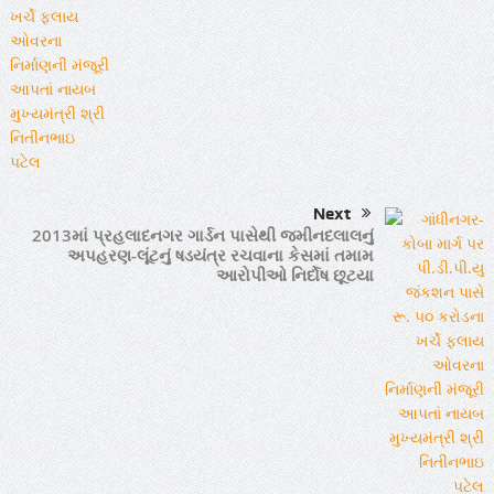
Next
2013માં પ્રહલાદનગર ગાર્ડન પાસેથી જમીનદલાલનું
અપહરણ-લૂંટનું ષડયંત્ર રચવાના કેસમાં તમામ
આરોપીઓ નિર્દોષ છૂટયા