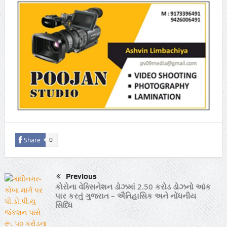
Share
0
Previous
કોરોના વેક્સિનેશન ડોઝમાં 2.50 કરોડ ડોઝનો આંક
પાર કરતું ગુજરાત – ઐતિહાસિક અને નોંધનીય
સિધ્ધિ