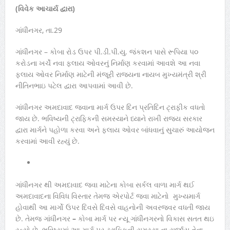
(વિવેક આચાર્ય દ્વારા)
ગાંધીનગર, તા.29
ગાંધીનગર – કોબા રોડ ઉપર પી.ડી.પી.યુ. જંકશન પાસે રૂપિયા ૫૦
કરોડના ખર્ચે નવા ફ્લાય ઓવરનું નિર્માણ કરવામાં આવશે આ નવા
ફલાય ઓવર નિર્માણ માટેની મંજૂરી રાજ્યના નાયબ મુખ્યમંત્રી શ્રી
નીતિનભાઇ પટેલ દ્વારા આપવામાં આવી છે.
ગાંધીનગર અમદાવાદ જવાના માર્ગ ઉપર દિન પ્રતિદિન ટ્રાફીક વધતો
જાય છે. ભવિષ્યની ટ્રાફિકની સમસ્યાને ધ્યાને રાખી રાજ્ય સરકાર
દ્વારા માર્ગને પહોળા કરવા અને ફ્લાય ઓવર બાંધવાનું સુચારું આયોજન
કરવામાં આવી રહ્યું છે.
ગાંધીનગર થી અમદાવાદ જવા માટેના કોબા સર્કલ વાળા માર્ગ થઈ
અમદાવાદના વિવિધ વિસ્તાર તેમજ એરપોર્ટ જવા માટેનો મુખ્યમાર્ગ
હોવાથી આ માર્ગો ઉપર દિવસે દિવસે વાહનોની અવરજવર વધતી જાય
છે. તેમજ ગાંધીનગર
–
કોબા માર્ગ પર ન્યૂ ગાંધીનગરનો વિકાસ સતત થઇ
રહ્યો છે. ભવિષ્યમાં આ માર્ગ પર ટ્રાફિકની સમસ્યા ના સર્જાય તેના