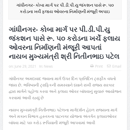
ગાંધીનગર- કોબા માર્ગ પર પી.ડી.પી.યુ જંકશન પાસે રૂ. ૫૦
કરોડના ખર્ચે ફલાય ઓવરના નિર્માણની મંજૂરી અપાઇ
ગાંધીનગર- કોબા માર્ગ પર પી.ડી.પી.યુ
જંકશન પાસે રૂ. ૫૦ કરોડના ખર્ચે ફલાય
ઓવરના નિર્માણની મંજૂરી આપતાં
નાયબ મુખ્યમંત્રી શ્રી નિતીનભાઇ પટેલ
on:
June 29, 2021
In:
News
Print
Email
ગાંધીનગર અમદાવાદ જવાના માર્ગ ઉપર દિન પ્રતિદિન ટ્રાફીક વધતો
જાય છે. ભવિષ્યની ટ્રાફિકની સમસ્યાને ધ્યાને રાખી રાજ્ય સરકાર
દ્વારા માર્ગને પહોળા કરવા અને ફ્લાય ઓવર બાંધવાનું સુચારું આયોજન
કરવામાં આવી રહ્યું છે
નાયબ મુખ્યમંત્રી નિતીનભાઇ પટેલના માર્ગદર્શન હેઠળ રાજ્યના માર્ગ
અને મકાન વિભાગ હસ્તકના પાટનગર યોજના અંતર્ગત ફ્લાયઓવર
બાંધવા માટે ૫૦ કરોડ રૂપિયાની મંજૂરી આપવામાં આવી